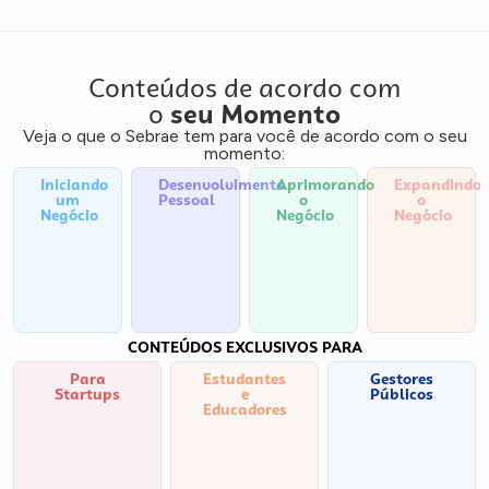
Conteúdos de acordo com
o
seu Momento
Veja o que o Sebrae tem para você de acordo com o seu
momento:
Iniciando
Desenvolvimento
Aprimorando
Expandindo
um
Pessoal
o
o
Negócio
Negócio
Negócio
CONTEÚDOS EXCLUSIVOS PARA
Para
Estudantes
Gestores
Startups
e
Públicos
Educadores