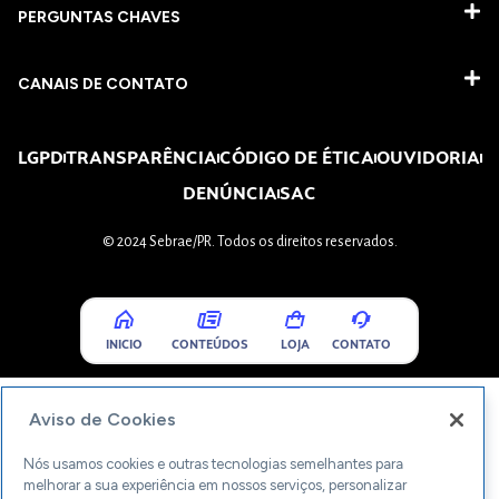
PERGUNTAS CHAVES​
CANAIS DE CONTATO
LGPD
TRANSPARÊNCIA
CÓDIGO DE ÉTICA
OUVIDORIA
DENÚNCIA
SAC
© 2024 Sebrae/PR. Todos os direitos reservados.
INICIO
CONTEÚDOS
LOJA
CONTATO
Aviso de Cookies
Nós usamos cookies e outras tecnologias semelhantes para
melhorar a sua experiência em nossos serviços, personalizar