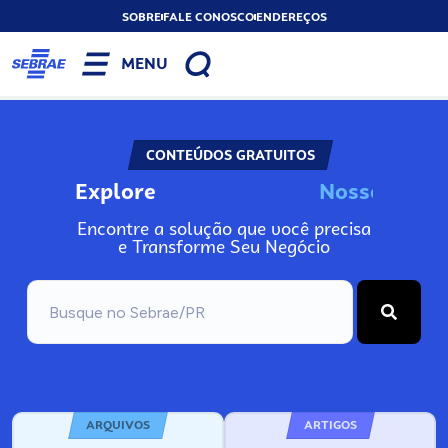
SOBRE
FALE CONOSCO
ENDEREÇOS
MENU
CONTEÚDOS GRATUITOS
Explore
N
o
s
s
o
A
s
n
I
Encontre a solução que você precisa
e Transforme Seu Negócio
ARQUIVOS
ARTIGOS