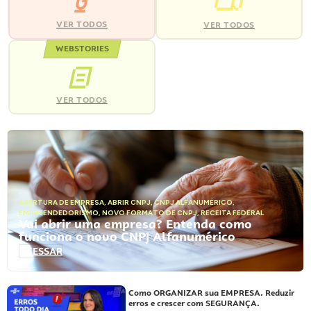
VER TODOS
VER TODOS
WEBSTORIES
VER TODOS
ABERTURA DE EMPRESA
,
ABRIR CNPJ
,
CNPJ ALFANUMÉRICO
,
EMPREENDEDORISMO
,
NOVO FORMATO DE CNPJ
,
RECEITA FEDERAL
Vai abrir uma empresa? Entenda como
funciona o novo CNPJ Alfanumérico
ACESSAR
Como ORGANIZAR sua EMPRESA. Reduzir
erros e crescer com SEGURANÇA.