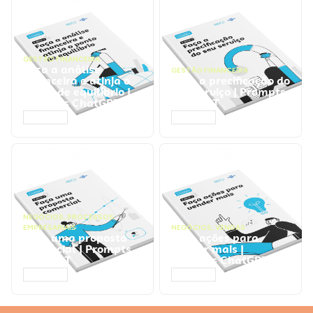
GESTÃO FINANCEIRA
Faça a análise
GESTÃO FINANCEIRA
financeira e atinja o
Faça a precificação do
ponto de equilíbrio |
seu serviço | Prompts
Prompts ChatGPT
ChatGPT
ACESSAR
ACESSAR
NEGÓCIOS
,
PROCESSOS
EMPRESARIAIS
NEGÓCIOS
,
VENDAS
Faça uma proposta
Faça ações para
comercial | Prompts
vender mais |
ChatGPT
Prompts ChatGPT
ACESSAR
ACESSAR