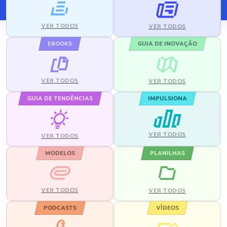
VER TODOS
VER TODOS
EBOOKS
GUIA DE INOVAÇÃO
VER TODOS
VER TODOS
GUIA DE TENDÊNCIAS
IMPULSIONA
VER TODOS
VER TODOS
MODELOS
PLANILHAS
VER TODOS
VER TODOS
PODCASTS
VÍDEOS