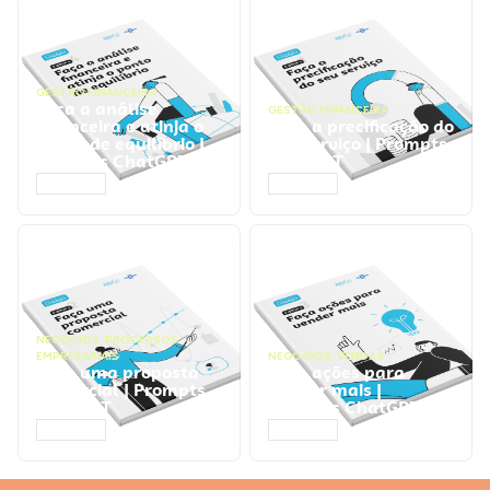
GESTÃO FINANCEIRA
Faça a análise
GESTÃO FINANCEIRA
financeira e atinja o
Faça a precificação do
ponto de equilíbrio |
seu serviço | Prompts
Prompts ChatGPT
ChatGPT
ACESSAR
ACESSAR
NEGÓCIOS
,
PROCESSOS
EMPRESARIAIS
NEGÓCIOS
,
VENDAS
Faça uma proposta
Faça ações para
comercial | Prompts
vender mais |
ChatGPT
Prompts ChatGPT
ACESSAR
ACESSAR