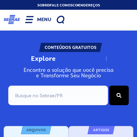
SOBRE
FALE CONOSCO
ENDEREÇOS
MENU
CONTEÚDOS GRATUITOS
Explore
N
o
s
s
o
s
A
Encontre a solução que você precisa
e Transforme Seu Negócio
ARQUIVOS
ARTIGOS