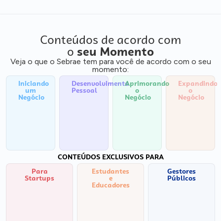
Conteúdos de acordo com
o
seu Momento
Veja o que o Sebrae tem para você de acordo com o seu
momento:
Iniciando
Desenvolvimento
Aprimorando
Expandindo
um
Pessoal
o
o
Negócio
Negócio
Negócio
CONTEÚDOS EXCLUSIVOS PARA
Para
Estudantes
Gestores
Startups
e
Públicos
Educadores