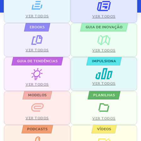
VER TODOS
VER TODOS
EBOOKS
GUIA DE INOVAÇÃO
VER TODOS
VER TODOS
GUIA DE TENDÊNCIAS
IMPULSIONA
VER TODOS
VER TODOS
MODELOS
PLANILHAS
VER TODOS
VER TODOS
PODCASTS
VÍDEOS