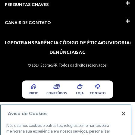
PERGUNTAS CHAVES​
CANAIS DE CONTATO
LGPD
TRANSPARÊNCIA
CÓDIGO DE ÉTICA
OUVIDORIA
DENÚNCIA
SAC
© 2024 Sebrae/PR. Todos os direitos reservados.
INICIO
CONTEÚDOS
LOJA
CONTATO
Aviso de Cookies
Nós usamos cookies e outras tecnologias semelhantes para
melhorar a sua experiência em nossos serviços, personalizar