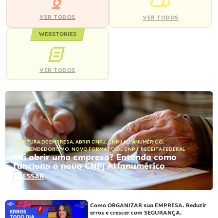
VER TODOS
VER TODOS
WEBSTORIES
VER TODOS
ABERTURA DE EMPRESA
,
ABRIR CNPJ
,
CNPJ ALFANUMÉRICO
,
EMPREENDEDORISMO
,
NOVO FORMATO DE CNPJ
,
RECEITA FEDERAL
Vai abrir uma empresa? Entenda como
funciona o novo CNPJ Alfanumérico
ACESSAR
Como ORGANIZAR sua EMPRESA. Reduzir
erros e crescer com SEGURANÇA.