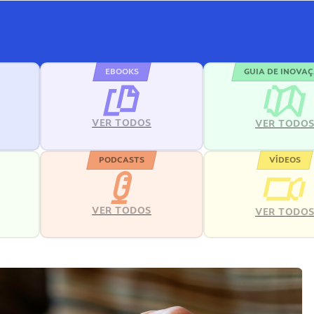
EBOOKS
GUIA DE INOVA
VER TODOS
VER TODO
PODCASTS
VÍDEOS
VER TODOS
VER TODO