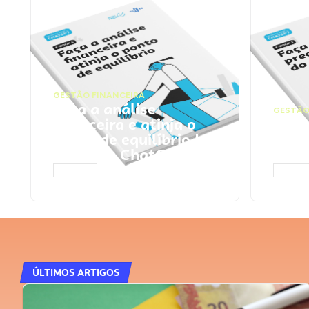
GESTÃO FINANCEIRA
Faça a análise
GESTÃO
financeira e atinja o
Faça
ponto de equilíbrio |
seu 
Prompts ChatGPT
Cha
ACESSAR
ACESS
ÚLTIMOS ARTIGOS