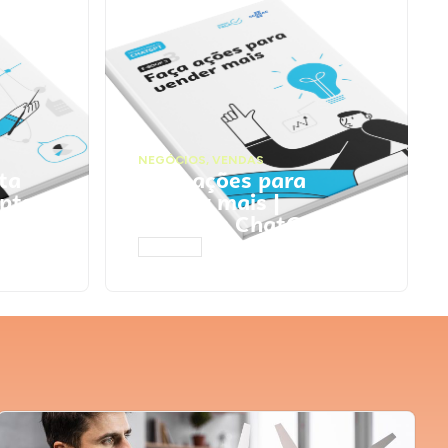
NEGÓCIOS
,
VENDAS
ta
Faça ações para
pts
vender mais |
Prompts ChatGPT
ACESSAR