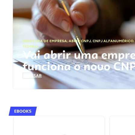
ABERTURA DE EMPRESA
,
ABRIR CNPJ
,
CNPJ ALFANUMÉRICO
FEDERAL
Vai abrir uma empr
funciona o novo CN
ACESSAR
EBOOKS