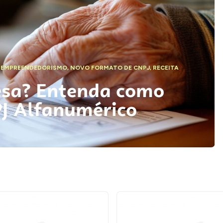
,
EMPREENDEDORISMO
,
NOVO FORMATO DE CNPJ
,
RECEITA
esa? Entenda como
PJ Alfanumérico