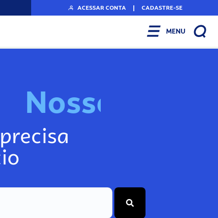
ACESSAR CONTA
|
CADASTRE-SE
MENU
N
o
s
s
o
s
I
n
f
o
g
precisa
io