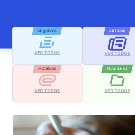
ARQUIVOS
ARTIGOS
VER TODOS
VER TODOS
MODELOS
PLANILHAS
VER TODOS
VER TODOS