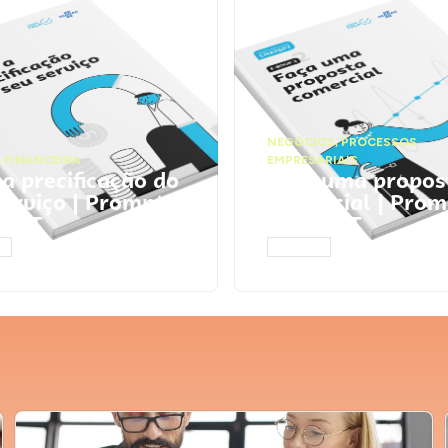
NEGÓCIOS
,
PROCESSOS
 FINANCEIRA
EMPRESARIAIS
 a precificação do
Faça uma propos
serviço | Prompts
comercial | Prom
tGPT
ChatGPT
AR
ACESSAR