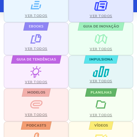
VER TODOS
VER TODOS
EBOOKS
GUIA DE INOVAÇÃO
VER TODOS
VER TODOS
GUIA DE TENDÊNCIAS
IMPULSIONA
VER TODOS
VER TODOS
MODELOS
PLANILHAS
VER TODOS
VER TODOS
PODCASTS
VÍDEOS