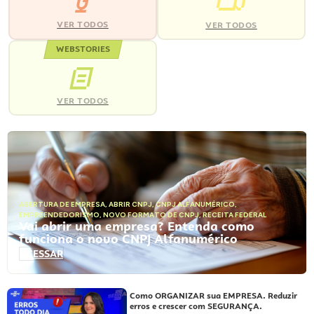
VER TODOS
VER TODOS
WEBSTORIES
VER TODOS
ABERTURA DE EMPRESA
,
ABRIR CNPJ
,
CNPJ ALFANUMÉRICO
,
EMPREENDEDORISMO
,
NOVO FORMATO DE CNPJ
,
RECEITA FEDERAL
Vai abrir uma empresa? Entenda como
funciona o novo CNPJ Alfanumérico
ACESSAR
Como ORGANIZAR sua EMPRESA. Reduzir
erros e crescer com SEGURANÇA.