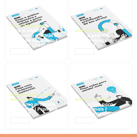
GESTÃO FINANCEIRA
Faça a análise
GESTÃO FINANCEIRA
financeira e atinja o
Faça a precificação do
ponto de equilíbrio |
seu serviço | Prompts
Prompts ChatGPT
ChatGPT
ACESSAR
ACESSAR
NEGÓCIOS
,
PROCESSOS
EMPRESARIAIS
NEGÓCIOS
,
VENDAS
Faça uma proposta
Faça ações para
comercial | Prompts
vender mais |
ChatGPT
Prompts ChatGPT
ACESSAR
ACESSAR