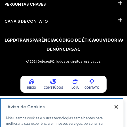
PERGUNTAS CHAVES​
CANAIS DE CONTATO
LGPD
TRANSPARÊNCIA
CÓDIGO DE ÉTICA
OUVIDORIA
DENÚNCIA
SAC
© 2024 Sebrae/PR. Todos os direitos reservados.
INICIO
CONTEÚDOS
LOJA
CONTATO
Aviso de Cookies
Nós usamos cookies e outras tecnologias semelhantes para
melhorar a sua experiência em nossos serviços, personalizar