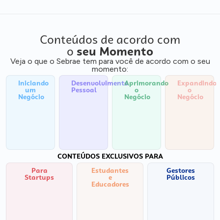
Conteúdos de acordo com
o
seu Momento
Veja o que o Sebrae tem para você de acordo com o seu
momento:
Iniciando
Desenvolvimento
Aprimorando
Expandindo
um
Pessoal
o
o
Negócio
Negócio
Negócio
CONTEÚDOS EXCLUSIVOS PARA
Para
Estudantes
Gestores
Startups
e
Públicos
Educadores