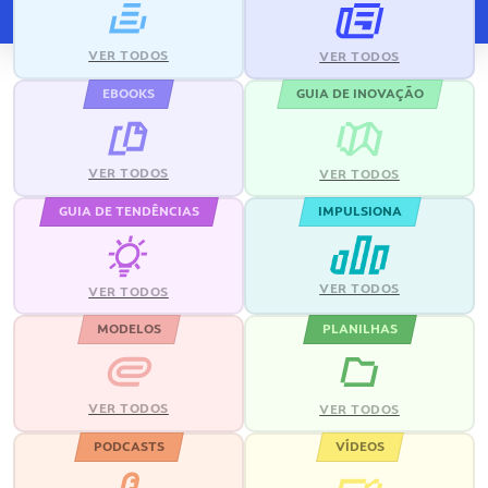
VER TODOS
VER TODOS
EBOOKS
GUIA DE INOVAÇÃO
VER TODOS
VER TODOS
GUIA DE TENDÊNCIAS
IMPULSIONA
VER TODOS
VER TODOS
MODELOS
PLANILHAS
VER TODOS
VER TODOS
PODCASTS
VÍDEOS