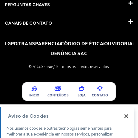
PERGUNTAS CHAVES​
CANAIS DE CONTATO
LGPD
TRANSPARÊNCIA
CÓDIGO DE ÉTICA
OUVIDORIA
DENÚNCIA
SAC
© 2024 Sebrae/PR. Todos os direitos reservados.
INICIO
CONTEÚDOS
LOJA
CONTATO
Aviso de Cookies
Nós usamos cookies e outras tecnologias semelhantes para
melhorar a sua experiência em nossos serviços, personalizar