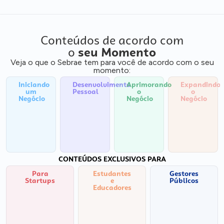
Conteúdos de acordo com
o
seu Momento
Veja o que o Sebrae tem para você de acordo com o seu
momento:
Iniciando
Desenvolvimento
Aprimorando
Expandindo
um
Pessoal
o
o
Negócio
Negócio
Negócio
CONTEÚDOS EXCLUSIVOS PARA
Para
Estudantes
Gestores
Startups
e
Públicos
Educadores