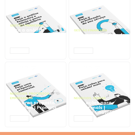
GESTÃO FINANCEIRA
Faça a análise
GESTÃO FINANCEIRA
financeira e atinja o
Faça a precificação do
ponto de equilíbrio |
seu serviço | Prompts
Prompts ChatGPT
ChatGPT
ACESSAR
ACESSAR
NEGÓCIOS
,
PROCESSOS
EMPRESARIAIS
NEGÓCIOS
,
VENDAS
Faça uma proposta
Faça ações para
comercial | Prompts
vender mais |
ChatGPT
Prompts ChatGPT
ACESSAR
ACESSAR