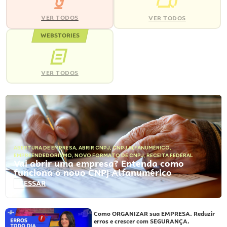
VER TODOS
VER TODOS
WEBSTORIES
VER TODOS
ABERTURA DE EMPRESA
,
ABRIR CNPJ
,
CNPJ ALFANUMÉRICO
,
EMPREENDEDORISMO
,
NOVO FORMATO DE CNPJ
,
RECEITA FEDERAL
Vai abrir uma empresa? Entenda como
funciona o novo CNPJ Alfanumérico
ACESSAR
Como ORGANIZAR sua EMPRESA. Reduzir
erros e crescer com SEGURANÇA.