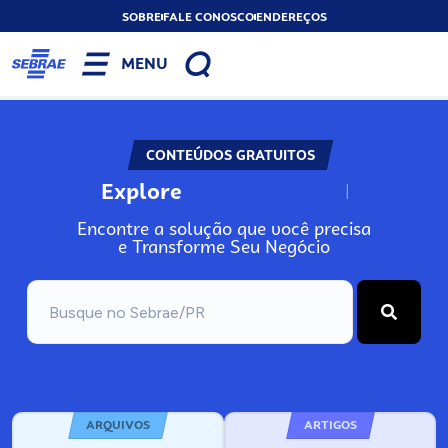
SOBRE
FALE CONOSCO
ENDEREÇOS
MENU
CONTEÚDOS GRATUITOS
Explore
N
o
s
s
o
s
A
Encontre a solução que você precisa
e Transforme Seu Negócio
ARQUIVOS
ARTIGOS