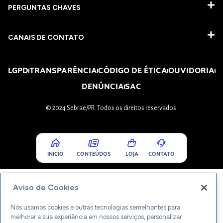
PERGUNTAS CHAVES​
CANAIS DE CONTATO
LGPD
TRANSPARÊNCIA
CÓDIGO DE ÉTICA
OUVIDORIA
DENÚNCIA
SAC
© 2024 Sebrae/PR. Todos os direitos reservados.
INICIO
CONTEÚDOS
LOJA
CONTATO
Aviso de Cookies
Nós usamos cookies e outras tecnologias semelhantes para
melhorar a sua experiência em nossos serviços, personalizar