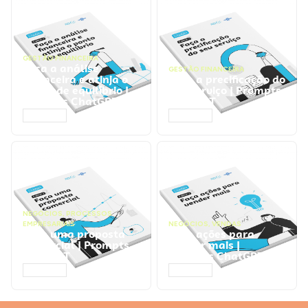
GESTÃO FINANCEIRA
Faça a análise
GESTÃO FINANCEIRA
financeira e atinja o
Faça a precificação do
ponto de equilíbrio |
seu serviço | Prompts
Prompts ChatGPT
ChatGPT
ACESSAR
ACESSAR
NEGÓCIOS
,
PROCESSOS
EMPRESARIAIS
NEGÓCIOS
,
VENDAS
Faça uma proposta
Faça ações para
comercial | Prompts
vender mais |
ChatGPT
Prompts ChatGPT
ACESSAR
ACESSAR