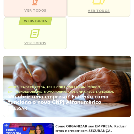
VER TODOS
VER TODOS
WEBSTORIES
VER TODOS
ABERTURA DE EMPRESA
,
ABRIR CNPJ
,
CNPJ ALFANUMÉRICO
,
EMPREENDEDORISMO
,
NOVO FORMATO DE CNPJ
,
RECEITA FEDERAL
Vai abrir uma empresa? Entenda como
funciona o novo CNPJ Alfanumérico
ACESSAR
Como ORGANIZAR sua EMPRESA. Reduzir
erros e crescer com SEGURANÇA.