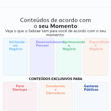
Conteúdos de acordo com
o
seu Momento
Veja o que o Sebrae tem para você de acordo com o seu
momento:
Iniciando
Desenvolvimento
Aprimorando
Expandindo
um
Pessoal
o
o
Negócio
Negócio
Negócio
CONTEÚDOS EXCLUSIVOS PARA
Para
Estudantes
Gestores
Startups
e
Públicos
Educadores