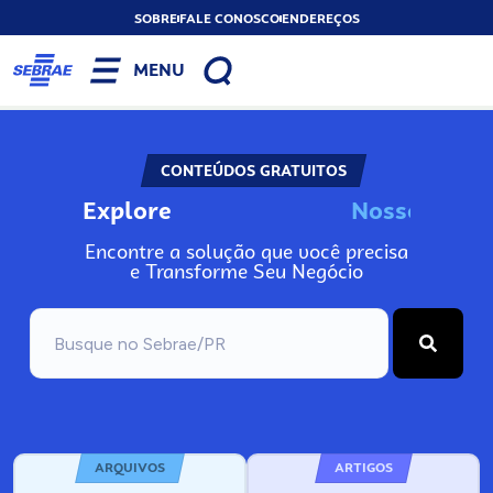
SOBRE
FALE CONOSCO
ENDEREÇOS
MENU
CONTEÚDOS GRATUITOS
Explore
N
o
s
s
o
s
A
Encontre a solução que você precisa
e Transforme Seu Negócio
ARQUIVOS
ARTIGOS