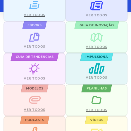
VER TODOS
VER TODOS
EBOOKS
GUIA DE INOVAÇÃO
VER TODOS
VER TODOS
GUIA DE TENDÊNCIAS
IMPULSIONA
VER TODOS
VER TODOS
MODELOS
PLANILHAS
VER TODOS
VER TODOS
PODCASTS
VÍDEOS