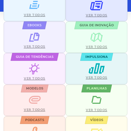
VER TODOS
VER TODOS
EBOOKS
GUIA DE INOVAÇÃO
VER TODOS
VER TODOS
GUIA DE TENDÊNCIAS
IMPULSIONA
VER TODOS
VER TODOS
MODELOS
PLANILHAS
VER TODOS
VER TODOS
PODCASTS
VÍDEOS