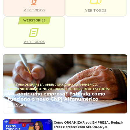
VER TODOS
VER TODOS
WEBSTORIES
VER TODOS
ABERTURA DE EMPRESA
,
ABRIR CNPJ
,
CNPJ ALFANUMÉRICO
,
EMPREENDEDORISMO
,
NOVO FORMATO DE CNPJ
,
RECEITA FEDERAL
Vai abrir uma empresa? Entenda como
funciona o novo CNPJ Alfanumérico
ACESSAR
Como ORGANIZAR sua EMPRESA. Reduzir
erros e crescer com SEGURANÇA.