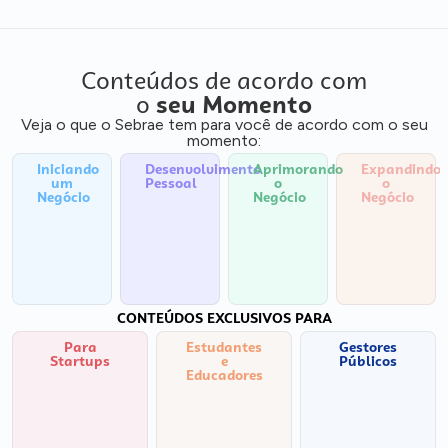
Conteúdos de acordo com
o
seu Momento
Veja o que o Sebrae tem para você de acordo com o seu
momento:
Iniciando
Desenvolvimento
Aprimorando
Expandindo
um
Pessoal
o
o
Negócio
Negócio
Negócio
CONTEÚDOS EXCLUSIVOS PARA
Para
Estudantes
Gestores
Startups
e
Públicos
Educadores