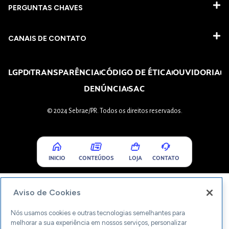
PERGUNTAS CHAVES​
CANAIS DE CONTATO
LGPD
TRANSPARÊNCIA
CÓDIGO DE ÉTICA
OUVIDORIA
DENÚNCIA
SAC
© 2024 Sebrae/PR. Todos os direitos reservados.
INICIO
CONTEÚDOS
LOJA
CONTATO
Aviso de Cookies
Nós usamos cookies e outras tecnologias semelhantes para
melhorar a sua experiência em nossos serviços, personalizar