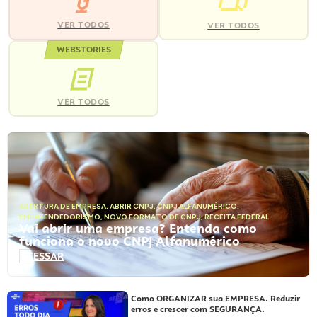
VER TODOS
VER TODOS
WEBSTORIES
VER TODOS
ABERTURA DE EMPRESA
,
ABRIR CNPJ
,
CNPJ ALFANUMÉRICO
,
EMPREENDEDORISMO
,
NOVO FORMATO DE CNPJ
,
RECEITA FEDERAL
Vai abrir uma empresa? Entenda como
funciona o novo CNPJ Alfanumérico
ACESSAR
Como ORGANIZAR sua EMPRESA. Reduzir
erros e crescer com SEGURANÇA.