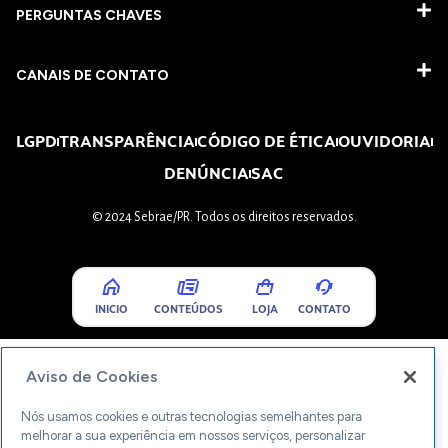
PERGUNTAS CHAVES​
CANAIS DE CONTATO
LGPD
TRANSPARÊNCIA
CÓDIGO DE ÉTICA
OUVIDORIA
DENÚNCIA
SAC
© 2024 Sebrae/PR. Todos os direitos reservados.
INICIO
CONTEÚDOS
LOJA
CONTATO
Aviso de Cookies
Nós usamos cookies e outras tecnologias semelhantes para
melhorar a sua experiência em nossos serviços, personalizar