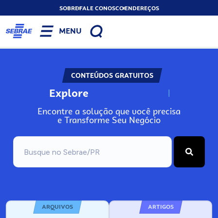
SOBRE
FALE CONOSCO
ENDEREÇOS
MENU
CONTEÚDOS GRATUITOS
Explore
N
o
s
s
o
s
A
Encontre a solução que você precisa
e Transforme Seu Negócio
ARQUIVOS
ARTIGOS