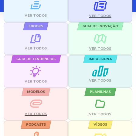
VER TODOS
VER TODOS
EBOOKS
GUIA DE INOVAÇÃO
VER TODOS
VER TODOS
GUIA DE TENDÊNCIAS
IMPULSIONA
VER TODOS
VER TODOS
MODELOS
PLANILHAS
VER TODOS
VER TODOS
PODCASTS
VÍDEOS