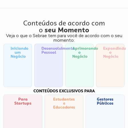
Conteúdos de acordo com
o
seu Momento
Veja o que o Sebrae tem para você de acordo com o seu
momento:
Iniciando
Desenvolvimento
Aprimorando
Expandindo
um
Pessoal
o
o
Negócio
Negócio
Negócio
CONTEÚDOS EXCLUSIVOS PARA
Para
Estudantes
Gestores
Startups
e
Públicos
Educadores