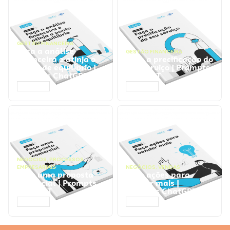
GESTÃO FINANCEIRA
Faça a análise
GESTÃO FINANCEIRA
financeira e atinja o
Faça a precificação do
ponto de equilíbrio |
seu serviço | Prompts
Prompts ChatGPT
ChatGPT
ACESSAR
ACESSAR
NEGÓCIOS
,
PROCESSOS
EMPRESARIAIS
NEGÓCIOS
,
VENDAS
Faça uma proposta
Faça ações para
comercial | Prompts
vender mais |
ChatGPT
Prompts ChatGPT
ACESSAR
ACESSAR