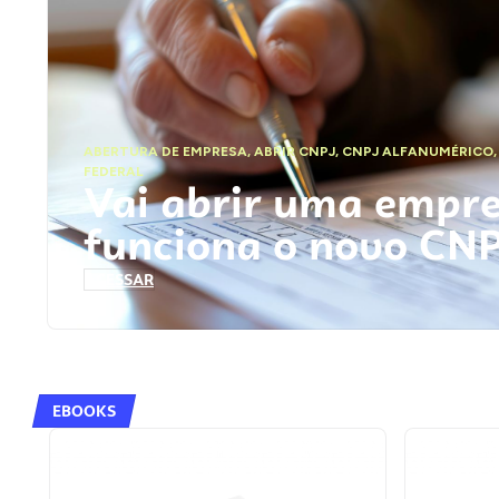
ABERTURA DE EMPRESA
,
ABRIR CNPJ
,
CNPJ ALFANUMÉRICO
FEDERAL
Vai abrir uma empr
funciona o novo CN
ACESSAR
EBOOKS