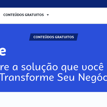
CONTEÚDOS GRATUITOS
CONTEÚDOS GRATUITOS
lore
re a solução que você 
 Transforme Seu Negóc