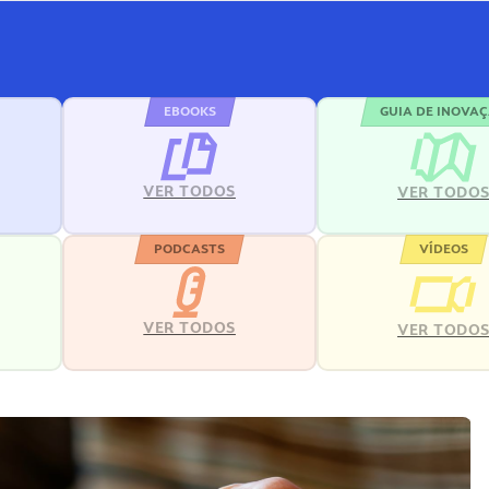
EBOOKS
GUIA DE INOVA
VER TODOS
VER TODO
PODCASTS
VÍDEOS
VER TODOS
VER TODO