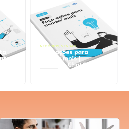
NEGÓCIOS
,
VENDAS
ta
Faça ações para
pts
vender mais |
Prompts ChatGPT
ACESSAR