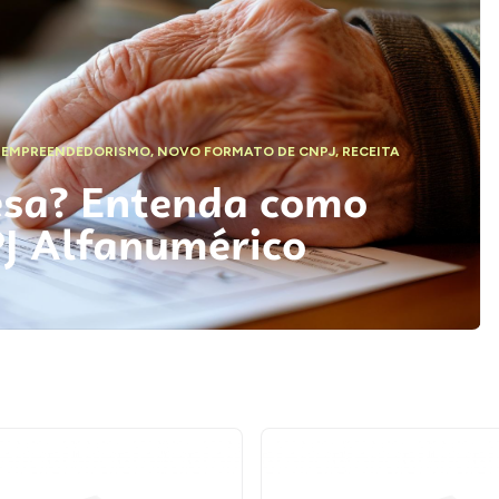
,
EMPREENDEDORISMO
,
NOVO FORMATO DE CNPJ
,
RECEITA
esa? Entenda como
PJ Alfanumérico