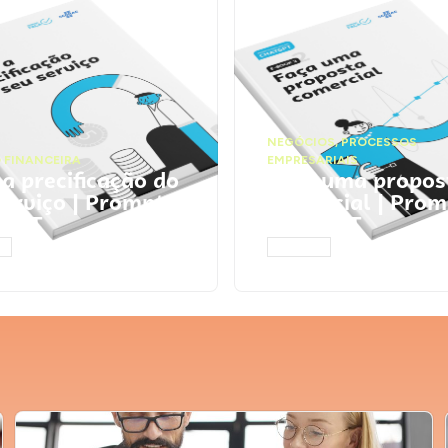
NEGÓCIOS
,
PROCESSOS
 FINANCEIRA
EMPRESARIAIS
 a precificação do
Faça uma propos
serviço | Prompts
comercial | Prom
tGPT
ChatGPT
AR
ACESSAR