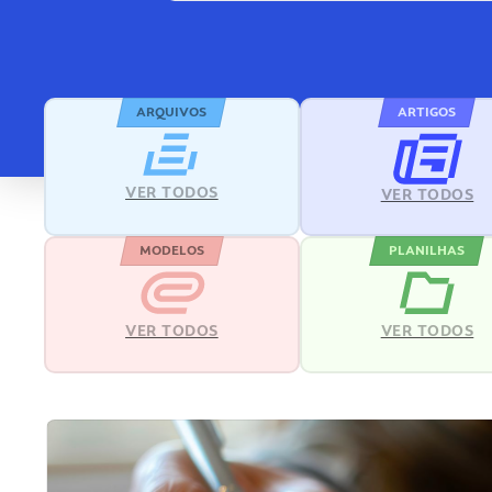
ARQUIVOS
ARTIGOS
VER TODOS
VER TODOS
MODELOS
PLANILHAS
VER TODOS
VER TODOS