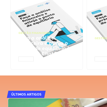
GESTÃO FINANCEIRA
Faça a análise
GESTÃO
financeira e atinja o
Faça
ponto de equilíbrio |
seu 
Prompts ChatGPT
Cha
ACESSAR
ACESS
ÚLTIMOS ARTIGOS