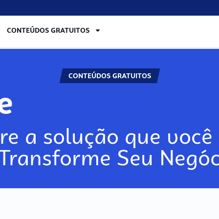
CONTEÚDOS GRATUITOS
CONTEÚDOS GRATUITOS
lore
re a solução que você 
 Transforme Seu Negóc