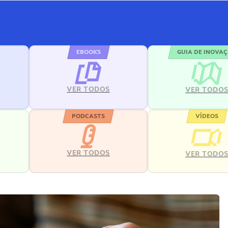
EBOOKS
GUIA DE INOVA
VER TODOS
VER TODO
PODCASTS
VÍDEOS
VER TODOS
VER TODO