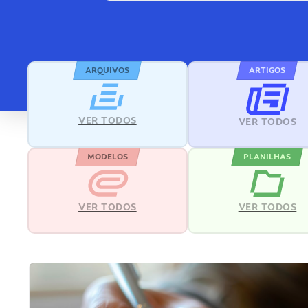
ARQUIVOS
ARTIGOS
VER TODOS
VER TODOS
MODELOS
PLANILHAS
VER TODOS
VER TODOS