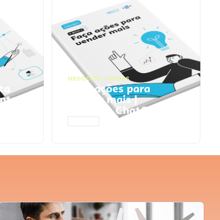
NEGÓCIOS
,
VENDAS
ta
Faça ações para
pts
vender mais |
Prompts ChatGPT
ACESSAR