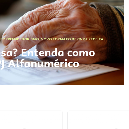
,
EMPREENDEDORISMO
,
NOVO FORMATO DE CNPJ
,
RECEITA
esa? Entenda como
PJ Alfanumérico