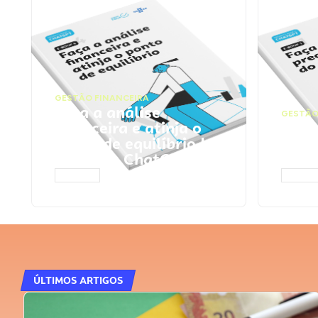
GESTÃO FINANCEIRA
Faça a análise
GESTÃO
financeira e atinja o
Faça
ponto de equilíbrio |
seu 
Prompts ChatGPT
Cha
ACESSAR
ACESS
ÚLTIMOS ARTIGOS