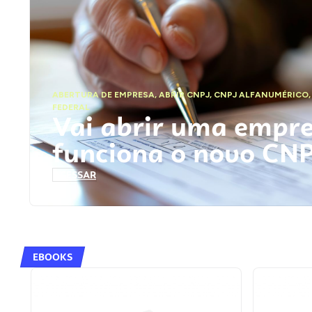
ABERTURA DE EMPRESA
,
ABRIR CNPJ
,
CNPJ ALFANUMÉRICO
FEDERAL
Vai abrir uma empr
funciona o novo CN
ACESSAR
EBOOKS