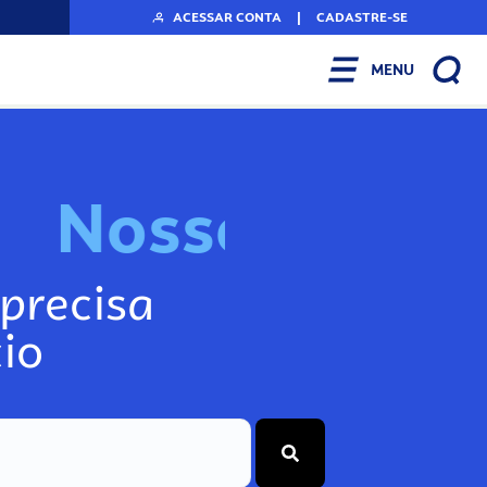
ACESSAR CONTA
|
CADASTRE-SE
MENU
N
o
s
s
o
s
A
r
precisa
io