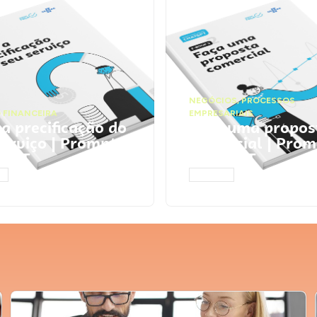
NEGÓCIOS
,
PROCESSOS
 FINANCEIRA
EMPRESARIAIS
 a precificação do
Faça uma propos
serviço | Prompts
comercial | Prom
tGPT
ChatGPT
AR
ACESSAR