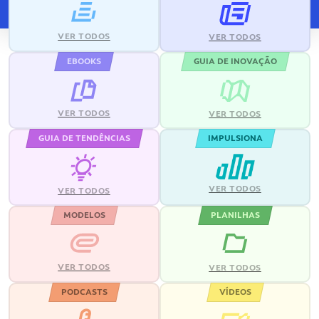
VER TODOS
VER TODOS
EBOOKS
GUIA DE INOVAÇÃO
VER TODOS
VER TODOS
GUIA DE TENDÊNCIAS
IMPULSIONA
VER TODOS
VER TODOS
MODELOS
PLANILHAS
VER TODOS
VER TODOS
PODCASTS
VÍDEOS