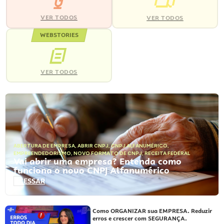
VER TODOS
VER TODOS
WEBSTORIES
VER TODOS
ABERTURA DE EMPRESA
,
ABRIR CNPJ
,
CNPJ ALFANUMÉRICO
,
EMPREENDEDORISMO
,
NOVO FORMATO DE CNPJ
,
RECEITA FEDERAL
Vai abrir uma empresa? Entenda como
funciona o novo CNPJ Alfanumérico
ACESSAR
Como ORGANIZAR sua EMPRESA. Reduzir
erros e crescer com SEGURANÇA.