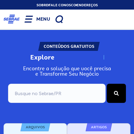
SOBRE
FALE CONOSCO
ENDEREÇOS
MENU
CONTEÚDOS GRATUITOS
Explore
N
o
s
s
o
s
A
Encontre a solução que você precisa
e Transforme Seu Negócio
ARQUIVOS
ARTIGOS