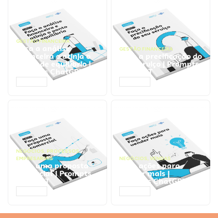
GESTÃO FINANCEIRA
Faça a análise
GESTÃO FINANCEIRA
financeira e atinja o
Faça a precificação do
ponto de equilíbrio |
seu serviço | Prompts
Prompts ChatGPT
ChatGPT
ACESSAR
ACESSAR
NEGÓCIOS
,
PROCESSOS
EMPRESARIAIS
NEGÓCIOS
,
VENDAS
Faça uma proposta
Faça ações para
comercial | Prompts
vender mais |
ChatGPT
Prompts ChatGPT
ACESSAR
ACESSAR