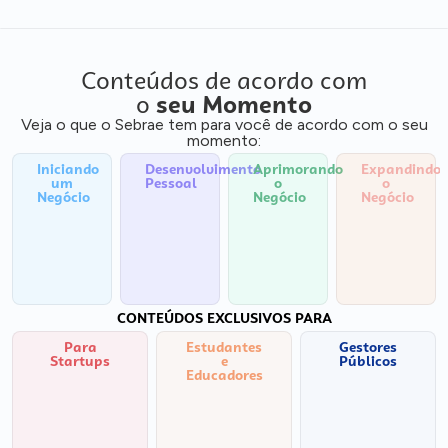
Conteúdos de acordo com
o
seu Momento
Veja o que o Sebrae tem para você de acordo com o seu
momento:
Iniciando
Desenvolvimento
Aprimorando
Expandindo
um
Pessoal
o
o
Negócio
Negócio
Negócio
CONTEÚDOS EXCLUSIVOS PARA
Para
Estudantes
Gestores
Startups
e
Públicos
Educadores