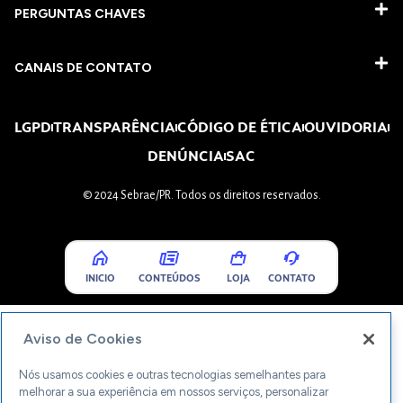
PERGUNTAS CHAVES​
CANAIS DE CONTATO
LGPD
TRANSPARÊNCIA
CÓDIGO DE ÉTICA
OUVIDORIA
DENÚNCIA
SAC
© 2024 Sebrae/PR. Todos os direitos reservados.
INICIO
CONTEÚDOS
LOJA
CONTATO
Aviso de Cookies
Nós usamos cookies e outras tecnologias semelhantes para
melhorar a sua experiência em nossos serviços, personalizar