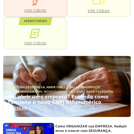
VER TODOS
VER TODOS
WEBSTORIES
VER TODOS
ABERTURA DE EMPRESA
,
ABRIR CNPJ
,
CNPJ ALFANUMÉRICO
,
EMPREENDEDORISMO
,
NOVO FORMATO DE CNPJ
,
RECEITA FEDERAL
Vai abrir uma empresa? Entenda como
funciona o novo CNPJ Alfanumérico
ACESSAR
Como ORGANIZAR sua EMPRESA. Reduzir
erros e crescer com SEGURANÇA.