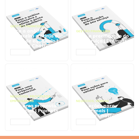
GESTÃO FINANCEIRA
Faça a análise
GESTÃO FINANCEIRA
financeira e atinja o
Faça a precificação do
ponto de equilíbrio |
seu serviço | Prompts
Prompts ChatGPT
ChatGPT
ACESSAR
ACESSAR
NEGÓCIOS
,
PROCESSOS
EMPRESARIAIS
NEGÓCIOS
,
VENDAS
Faça uma proposta
Faça ações para
comercial | Prompts
vender mais |
ChatGPT
Prompts ChatGPT
ACESSAR
ACESSAR