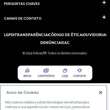
PERGUNTAS CHAVES​
CANAIS DE CONTATO
LGPD
TRANSPARÊNCIA
CÓDIGO DE ÉTICA
OUVIDORIA
DENÚNCIA
SAC
© 2024 Sebrae/PR. Todos os direitos reservados.
INICIO
CONTEÚDOS
LOJA
CONTATO
Aviso de Cookies
Nós usamos cookies e outras tecnologias semelhantes para
melhorar a sua experiência em nossos serviços, personalizar