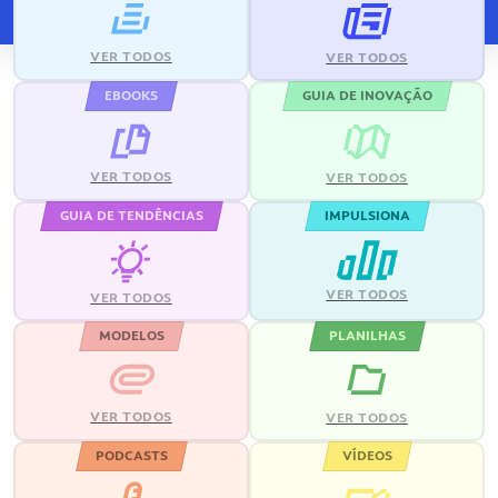
VER TODOS
VER TODOS
EBOOKS
GUIA DE INOVAÇÃO
VER TODOS
VER TODOS
GUIA DE TENDÊNCIAS
IMPULSIONA
VER TODOS
VER TODOS
MODELOS
PLANILHAS
VER TODOS
VER TODOS
PODCASTS
VÍDEOS