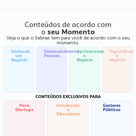
Conteúdos de acordo com
o
seu Momento
Veja o que o Sebrae tem para você de acordo com o seu
momento:
Iniciando
Desenvolvimento
Aprimorando
Expandindo
um
Pessoal
o
o
Negócio
Negócio
Negócio
CONTEÚDOS EXCLUSIVOS PARA
Para
Estudantes
Gestores
Startups
e
Públicos
Educadores