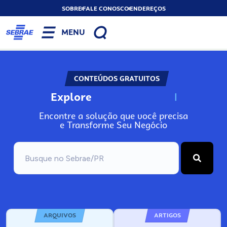
SOBRE
FALE CONOSCO
ENDEREÇOS
MENU
CONTEÚDOS GRATUITOS
Explore
N
o
s
s
o
s
A
Encontre a solução que você precisa
e Transforme Seu Negócio
ARQUIVOS
ARTIGOS