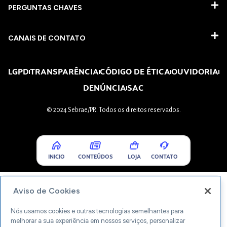
PERGUNTAS CHAVES​
CANAIS DE CONTATO
LGPD
TRANSPARÊNCIA
CÓDIGO DE ÉTICA
OUVIDORIA
DENÚNCIA
SAC
© 2024 Sebrae/PR. Todos os direitos reservados.
INICIO
CONTEÚDOS
LOJA
CONTATO
Aviso de Cookies
Nós usamos cookies e outras tecnologias semelhantes para
melhorar a sua experiência em nossos serviços, personalizar