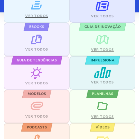
VER TODOS
VER TODOS
EBOOKS
GUIA DE INOVAÇÃO
VER TODOS
VER TODOS
GUIA DE TENDÊNCIAS
IMPULSIONA
VER TODOS
VER TODOS
MODELOS
PLANILHAS
VER TODOS
VER TODOS
PODCASTS
VÍDEOS