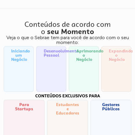
Conteúdos de acordo com
o
seu Momento
Veja o que o Sebrae tem para você de acordo com o seu
momento:
Iniciando
Desenvolvimento
Aprimorando
Expandindo
um
Pessoal
o
o
Negócio
Negócio
Negócio
CONTEÚDOS EXCLUSIVOS PARA
Para
Estudantes
Gestores
Startups
e
Públicos
Educadores