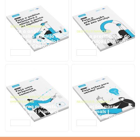
GESTÃO FINANCEIRA
Faça a análise
GESTÃO FINANCEIRA
financeira e atinja o
Faça a precificação do
ponto de equilíbrio |
seu serviço | Prompts
Prompts ChatGPT
ChatGPT
ACESSAR
ACESSAR
NEGÓCIOS
,
PROCESSOS
EMPRESARIAIS
NEGÓCIOS
,
VENDAS
Faça uma proposta
Faça ações para
comercial | Prompts
vender mais |
ChatGPT
Prompts ChatGPT
ACESSAR
ACESSAR