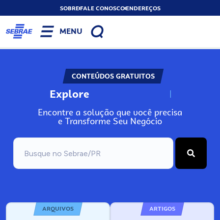
SOBRE
FALE CONOSCO
ENDEREÇOS
MENU
CONTEÚDOS GRATUITOS
Explore
N
o
s
s
o
s
A
Encontre a solução que você precisa
e Transforme Seu Negócio
ARQUIVOS
ARTIGOS