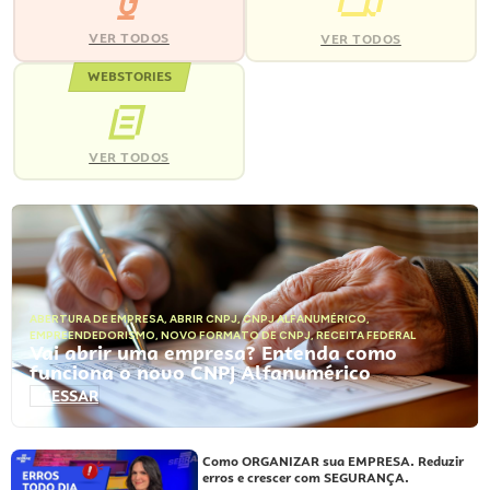
VER TODOS
VER TODOS
WEBSTORIES
VER TODOS
ABERTURA DE EMPRESA
,
ABRIR CNPJ
,
CNPJ ALFANUMÉRICO
,
EMPREENDEDORISMO
,
NOVO FORMATO DE CNPJ
,
RECEITA FEDERAL
Vai abrir uma empresa? Entenda como
funciona o novo CNPJ Alfanumérico
ACESSAR
Como ORGANIZAR sua EMPRESA. Reduzir
erros e crescer com SEGURANÇA.