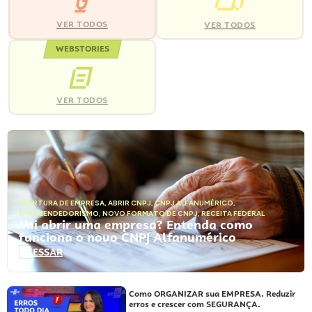
VER TODOS
VER TODOS
WEBSTORIES
VER TODOS
ABERTURA DE EMPRESA
,
ABRIR CNPJ
,
CNPJ ALFANUMÉRICO
,
EMPREENDEDORISMO
,
NOVO FORMATO DE CNPJ
,
RECEITA FEDERAL
Vai abrir uma empresa? Entenda como
funciona o novo CNPJ Alfanumérico
ACESSAR
Como ORGANIZAR sua EMPRESA. Reduzir
erros e crescer com SEGURANÇA.