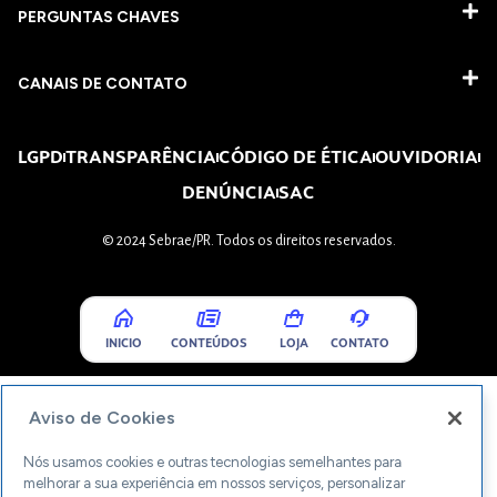
PERGUNTAS CHAVES​
CANAIS DE CONTATO
LGPD
TRANSPARÊNCIA
CÓDIGO DE ÉTICA
OUVIDORIA
DENÚNCIA
SAC
© 2024 Sebrae/PR. Todos os direitos reservados.
INICIO
CONTEÚDOS
LOJA
CONTATO
Aviso de Cookies
Nós usamos cookies e outras tecnologias semelhantes para
melhorar a sua experiência em nossos serviços, personalizar