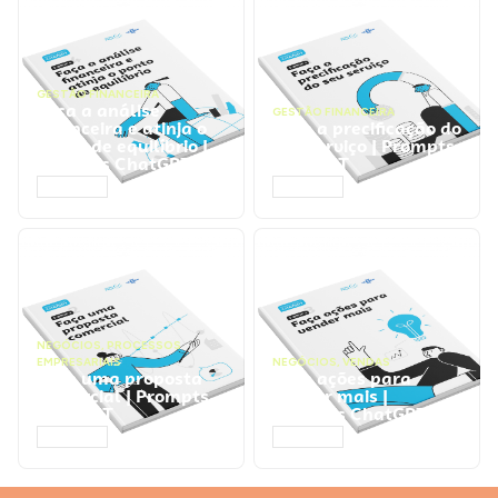
GESTÃO FINANCEIRA
Faça a análise
GESTÃO FINANCEIRA
financeira e atinja o
Faça a precificação do
ponto de equilíbrio |
seu serviço | Prompts
Prompts ChatGPT
ChatGPT
ACESSAR
ACESSAR
NEGÓCIOS
,
PROCESSOS
EMPRESARIAIS
NEGÓCIOS
,
VENDAS
Faça uma proposta
Faça ações para
comercial | Prompts
vender mais |
ChatGPT
Prompts ChatGPT
ACESSAR
ACESSAR