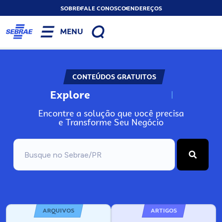
SOBRE
FALE CONOSCO
ENDEREÇOS
MENU
CONTEÚDOS GRATUITOS
Explore
N
o
s
s
o
s
A
Encontre a solução que você precisa
e Transforme Seu Negócio
ARQUIVOS
ARTIGOS