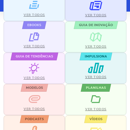
VER TODOS
VER TODOS
EBOOKS
GUIA DE INOVAÇÃO
VER TODOS
VER TODOS
GUIA DE TENDÊNCIAS
IMPULSIONA
VER TODOS
VER TODOS
MODELOS
PLANILHAS
VER TODOS
VER TODOS
PODCASTS
VÍDEOS