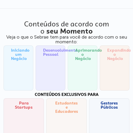
Conteúdos de acordo com
o
seu Momento
Veja o que o Sebrae tem para você de acordo com o seu
momento:
Iniciando
Desenvolvimento
Aprimorando
Expandindo
um
Pessoal
o
o
Negócio
Negócio
Negócio
CONTEÚDOS EXCLUSIVOS PARA
Para
Estudantes
Gestores
Startups
e
Públicos
Educadores