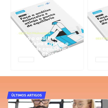
GESTÃO FINANCEIRA
Faça a análise
GESTÃO
financeira e atinja o
Faça
ponto de equilíbrio |
seu 
Prompts ChatGPT
Cha
ACESSAR
ACESS
ÚLTIMOS ARTIGOS