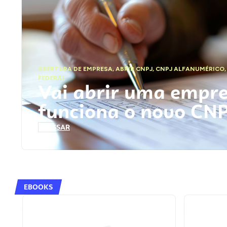
ABERTURA DE EMPRESA
,
ABRIR CNPJ
,
CNPJ ALFANUMÉRICO
FEDERAL
Vai abrir uma empr
funciona o novo CN
ACESSAR
EBOOKS