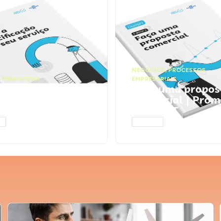
NEGÓCIOS
,
PROCESSOS
 FINANCEIRA
EMPRESARIAIS
 a precificação do
Faça uma propos
serviço | Prompts
comercial | Prom
tGPT
ChatGPT
AR
ACESSAR