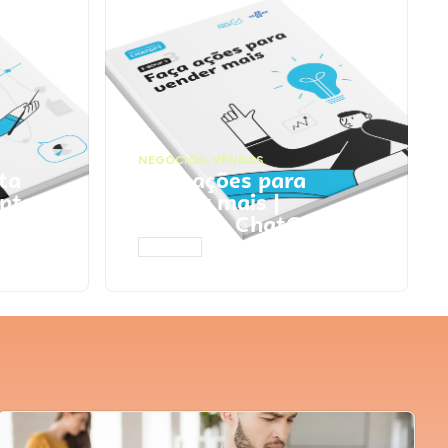
NEGÓCIOS
,
VENDAS
ta
Faça ações para
pts
vender mais |
Prompts ChatGPT
ACESSAR