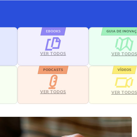
EBOOKS
GUIA DE INOVA
VER TODOS
VER TODO
PODCASTS
VÍDEOS
VER TODOS
VER TODO