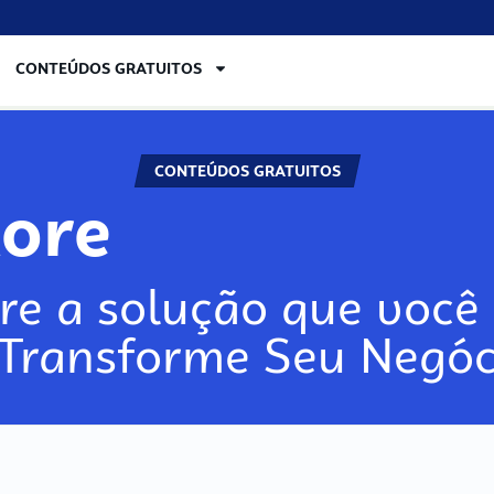
CONTEÚDOS GRATUITOS
CONTEÚDOS GRATUITOS
lore
re a solução que você 
 Transforme Seu Negóc