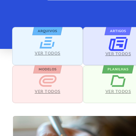
ARQUIVOS
ARTIGOS
VER TODOS
VER TODOS
MODELOS
PLANILHAS
VER TODOS
VER TODOS