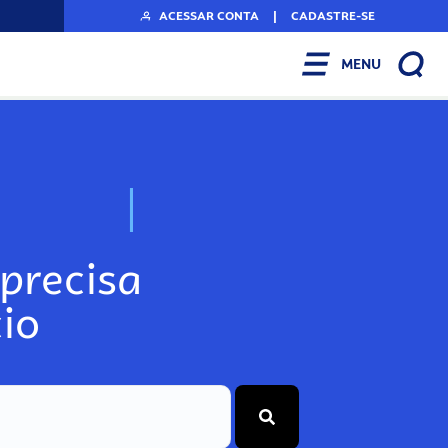
ACESSAR CONTA
|
CADASTRE-SE
MENU
N
o
s
s
o
s
A
r
precisa
io