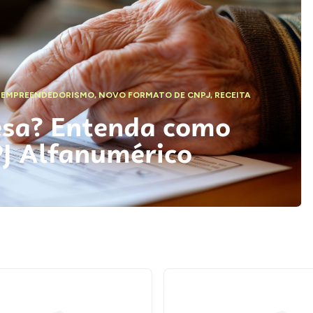
,
EMPREENDEDORISMO
,
NOVO FORMATO DE CNPJ
,
RECEITA
esa? Entenda como
PJ Alfanumérico