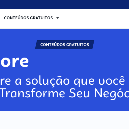
CONTEÚDOS GRATUITOS
CONTEÚDOS GRATUITOS
lore
re a solução que você 
 Transforme Seu Negóc