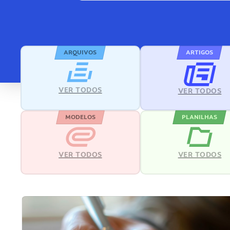
ARQUIVOS
ARTIGOS
VER TODOS
VER TODOS
MODELOS
PLANILHAS
VER TODOS
VER TODOS