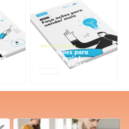
NEGÓCIOS
,
VENDAS
ta
Faça ações para
pts
vender mais |
Prompts ChatGPT
ACESSAR