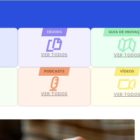
EBOOKS
GUIA DE INOVA
VER TODOS
VER TODO
PODCASTS
VÍDEOS
VER TODOS
VER TODO