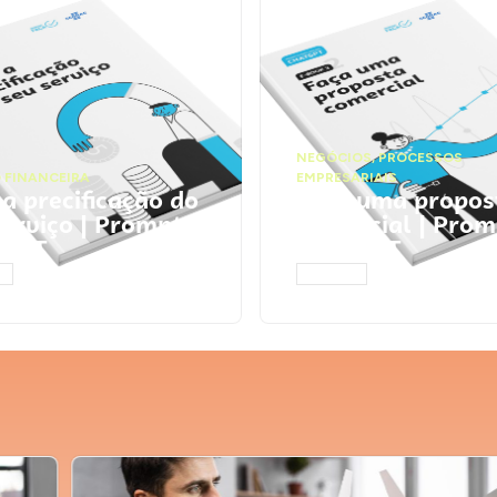
NEGÓCIOS
,
PROCESSOS
 FINANCEIRA
EMPRESARIAIS
 a precificação do
Faça uma propos
serviço | Prompts
comercial | Prom
tGPT
ChatGPT
AR
ACESSAR