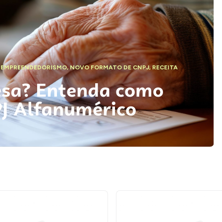
,
EMPREENDEDORISMO
,
NOVO FORMATO DE CNPJ
,
RECEITA
esa? Entenda como
PJ Alfanumérico