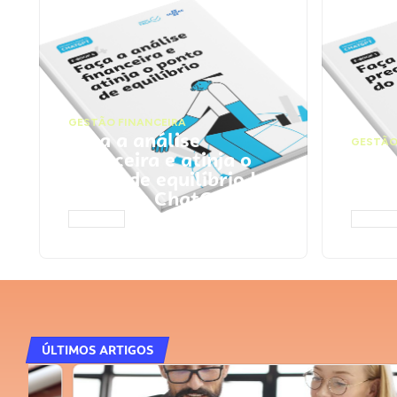
GESTÃO FINANCEIRA
Faça a análise
GESTÃO
financeira e atinja o
Faça
ponto de equilíbrio |
seu 
Prompts ChatGPT
Cha
ACESSAR
ACESS
ÚLTIMOS ARTIGOS