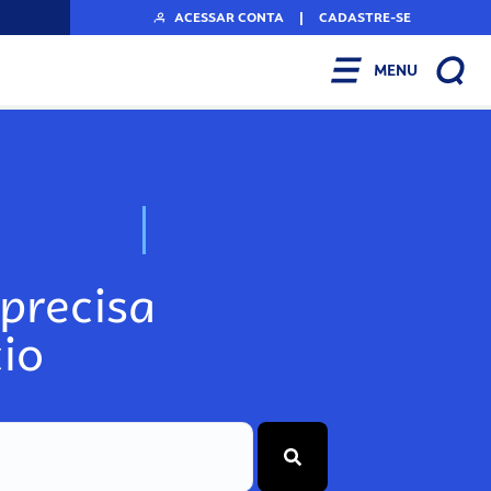
ACESSAR CONTA
|
CADASTRE-SE
MENU
N
o
s
s
o
s
A
r
precisa
io