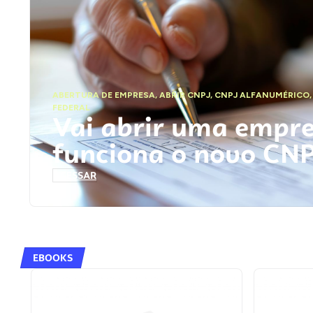
ABERTURA DE EMPRESA
,
ABRIR CNPJ
,
CNPJ ALFANUMÉRICO
FEDERAL
Vai abrir uma empr
funciona o novo CN
ACESSAR
EBOOKS