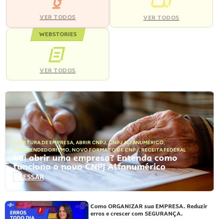
VER TODOS
VER TODOS
WEBSTORIES
VER TODOS
ABERTURA DE EMPRESA
,
ABRIR CNPJ
,
CNPJ ALFANUMÉRICO
,
EMPREENDEDORISMO
,
NOVO FORMATO DE CNPJ
,
RECEITA FEDERAL
Vai abrir uma empresa? Entenda como
funciona o novo CNPJ Alfanumérico
ACESSAR
Como ORGANIZAR sua EMPRESA. Reduzir
erros e crescer com SEGURANÇA.