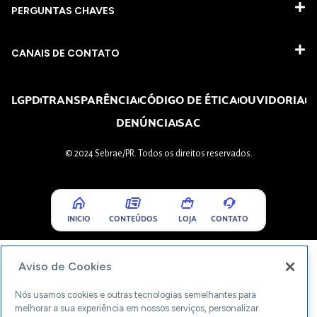
PERGUNTAS CHAVES​
CANAIS DE CONTATO
LGPD
TRANSPARÊNCIA
CÓDIGO DE ÉTICA
OUVIDORIA
DENÚNCIA
SAC
© 2024 Sebrae/PR. Todos os direitos reservados.
INICIO
CONTEÚDOS
LOJA
CONTATO
Aviso de Cookies
Nós usamos cookies e outras tecnologias semelhantes para
melhorar a sua experiência em nossos serviços, personalizar