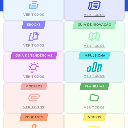
VER TODOS
VER TODOS
EBOOKS
GUIA DE INOVAÇÃO
VER TODOS
VER TODOS
GUIA DE TENDÊNCIAS
IMPULSIONA
VER TODOS
VER TODOS
MODELOS
PLANILHAS
VER TODOS
VER TODOS
PODCASTS
VÍDEOS