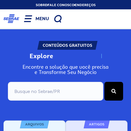
SOBRE
FALE CONOSCO
ENDEREÇOS
MENU
CONTEÚDOS GRATUITOS
Explore
N
o
s
s
o
s
A
Encontre a solução que você precisa
e Transforme Seu Negócio
ARQUIVOS
ARTIGOS