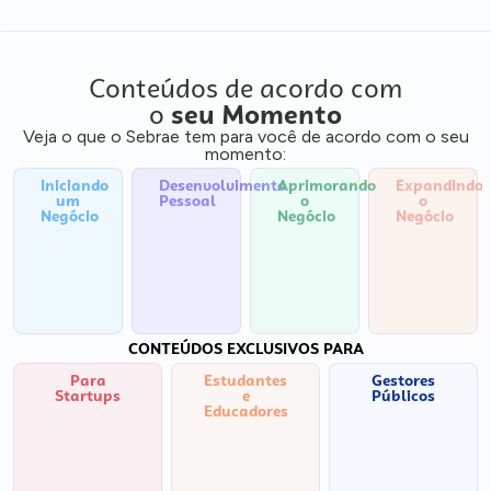
Conteúdos de acordo com
o
seu Momento
Veja o que o Sebrae tem para você de acordo com o seu
momento:
Iniciando
Desenvolvimento
Aprimorando
Expandindo
um
Pessoal
o
o
Negócio
Negócio
Negócio
CONTEÚDOS EXCLUSIVOS PARA
Para
Estudantes
Gestores
Startups
e
Públicos
Educadores