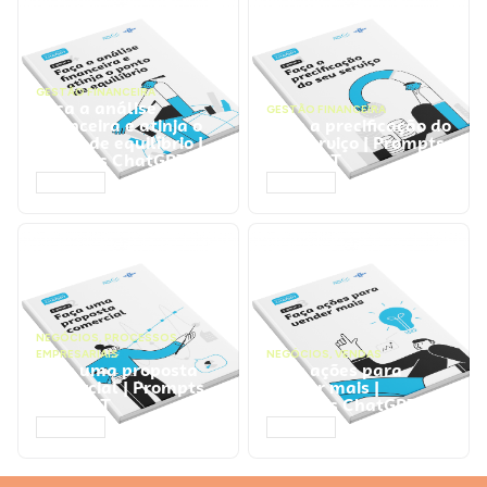
GESTÃO FINANCEIRA
Faça a análise
GESTÃO FINANCEIRA
financeira e atinja o
Faça a precificação do
ponto de equilíbrio |
seu serviço | Prompts
Prompts ChatGPT
ChatGPT
ACESSAR
ACESSAR
NEGÓCIOS
,
PROCESSOS
EMPRESARIAIS
NEGÓCIOS
,
VENDAS
Faça uma proposta
Faça ações para
comercial | Prompts
vender mais |
ChatGPT
Prompts ChatGPT
ACESSAR
ACESSAR