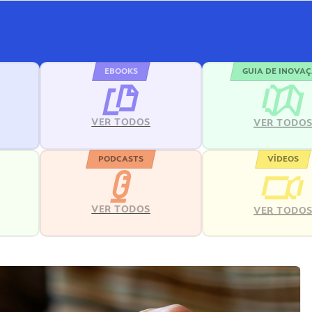
EBOOKS
GUIA DE INOVA
VER TODOS
VER TODO
PODCASTS
VÍDEOS
VER TODOS
VER TODO