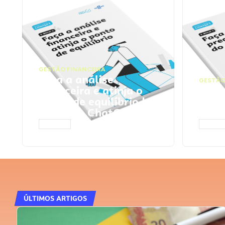
GESTÃO FINANCEIRA
Faça a análise
GESTÃO
financeira e atinja o
Faça
ponto de equilíbrio |
seu 
Prompts ChatGPT
Cha
ACESSAR
ACESS
ÚLTIMOS ARTIGOS