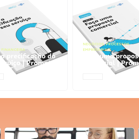
NEGÓCIOS
,
PROCESSOS
 FINANCEIRA
EMPRESARIAIS
 a precificação do
Faça uma propos
serviço | Prompts
comercial | Prom
tGPT
ChatGPT
AR
ACESSAR