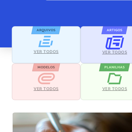
ARQUIVOS
ARTIGOS
VER TODOS
VER TODOS
MODELOS
PLANILHAS
VER TODOS
VER TODOS