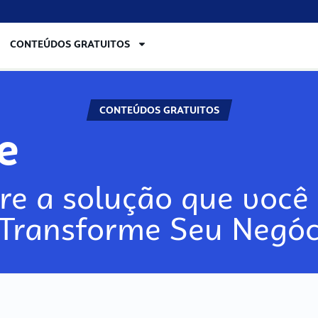
CONTEÚDOS GRATUITOS
CONTEÚDOS GRATUITOS
lore
re a solução que você 
 Transforme Seu Negóc