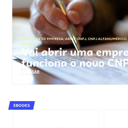
ABERTURA DE EMPRESA
,
ABRIR CNPJ
,
CNPJ ALFANUMÉRICO
FEDERAL
Vai abrir uma empr
funciona o novo CN
ACESSAR
EBOOKS