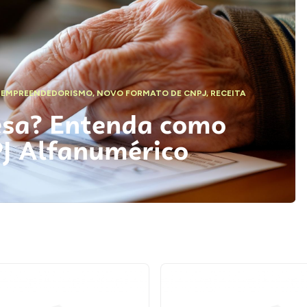
,
EMPREENDEDORISMO
,
NOVO FORMATO DE CNPJ
,
RECEITA
esa? Entenda como
PJ Alfanumérico