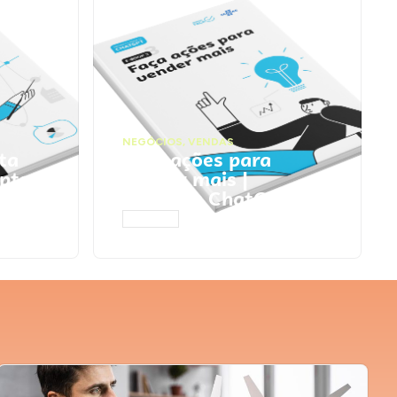
NEGÓCIOS
,
VENDAS
ta
Faça ações para
pts
vender mais |
Prompts ChatGPT
ACESSAR