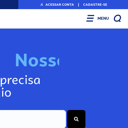
ACESSAR CONTA
|
CADASTRE-SE
MENU
N
o
s
s
o
s
A
r
precisa
io