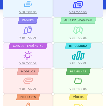
VER TODOS
VER TODOS
EBOOKS
GUIA DE INOVAÇÃO
VER TODOS
VER TODOS
GUIA DE TENDÊNCIAS
IMPULSIONA
VER TODOS
VER TODOS
MODELOS
PLANILHAS
VER TODOS
VER TODOS
PODCASTS
VÍDEOS