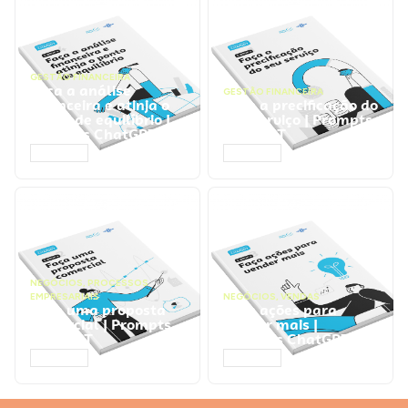
GESTÃO FINANCEIRA
Faça a análise
GESTÃO FINANCEIRA
financeira e atinja o
Faça a precificação do
ponto de equilíbrio |
seu serviço | Prompts
Prompts ChatGPT
ChatGPT
ACESSAR
ACESSAR
NEGÓCIOS
,
PROCESSOS
EMPRESARIAIS
NEGÓCIOS
,
VENDAS
Faça uma proposta
Faça ações para
comercial | Prompts
vender mais |
ChatGPT
Prompts ChatGPT
ACESSAR
ACESSAR