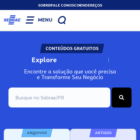
SOBRE
FALE CONOSCO
ENDEREÇOS
MENU
CONTEÚDOS GRATUITOS
Explore
N
o
s
s
o
s
A
r
Encontre a solução que você precisa
e Transforme Seu Negócio
ARQUIVOS
ARTIGOS