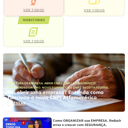
VER TODOS
VER TODOS
WEBSTORIES
VER TODOS
ABERTURA DE EMPRESA
,
ABRIR CNPJ
,
CNPJ ALFANUMÉRICO
,
EMPREENDEDORISMO
,
NOVO FORMATO DE CNPJ
,
RECEITA FEDERAL
Vai abrir uma empresa? Entenda como
funciona o novo CNPJ Alfanumérico
ACESSAR
Como ORGANIZAR sua EMPRESA. Reduzir
erros e crescer com SEGURANÇA.