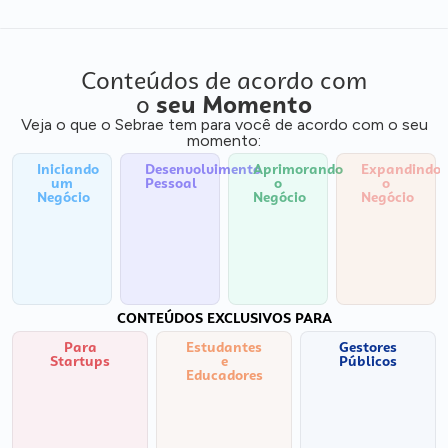
Conteúdos de acordo com
o
seu Momento
Veja o que o Sebrae tem para você de acordo com o seu
momento:
Iniciando
Desenvolvimento
Aprimorando
Expandindo
um
Pessoal
o
o
Negócio
Negócio
Negócio
CONTEÚDOS EXCLUSIVOS PARA
Para
Estudantes
Gestores
Startups
e
Públicos
Educadores