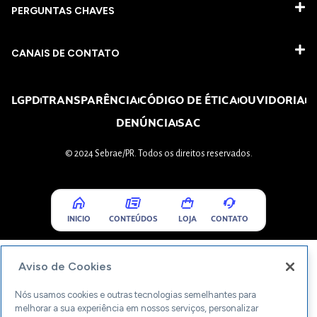
PERGUNTAS CHAVES​
CANAIS DE CONTATO
LGPD
TRANSPARÊNCIA
CÓDIGO DE ÉTICA
OUVIDORIA
DENÚNCIA
SAC
© 2024 Sebrae/PR. Todos os direitos reservados.
INICIO
CONTEÚDOS
LOJA
CONTATO
Aviso de Cookies
Nós usamos cookies e outras tecnologias semelhantes para
melhorar a sua experiência em nossos serviços, personalizar