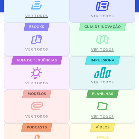
VER TODOS
VER TODOS
EBOOKS
GUIA DE INOVAÇÃO
VER TODOS
VER TODOS
GUIA DE TENDÊNCIAS
IMPULSIONA
VER TODOS
VER TODOS
MODELOS
PLANILHAS
VER TODOS
VER TODOS
PODCASTS
VÍDEOS