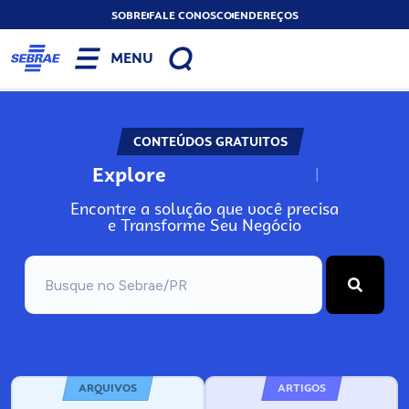
SOBRE
FALE CONOSCO
ENDEREÇOS
MENU
CONTEÚDOS GRATUITOS
Explore
N
o
s
s
o
s
A
Encontre a solução que você precisa
e Transforme Seu Negócio
ARQUIVOS
ARTIGOS