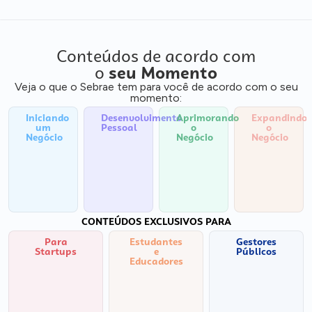
Conteúdos de acordo com
o
seu Momento
Veja o que o Sebrae tem para você de acordo com o seu
momento:
Iniciando
Desenvolvimento
Aprimorando
Expandindo
um
Pessoal
o
o
Negócio
Negócio
Negócio
CONTEÚDOS EXCLUSIVOS PARA
Para
Estudantes
Gestores
Startups
e
Públicos
Educadores