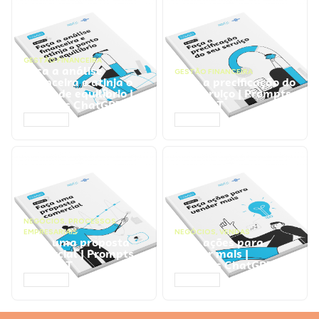
GESTÃO FINANCEIRA
Faça a análise
GESTÃO FINANCEIRA
financeira e atinja o
Faça a precificação do
ponto de equilíbrio |
seu serviço | Prompts
Prompts ChatGPT
ChatGPT
ACESSAR
ACESSAR
NEGÓCIOS
,
PROCESSOS
EMPRESARIAIS
NEGÓCIOS
,
VENDAS
Faça uma proposta
Faça ações para
comercial | Prompts
vender mais |
ChatGPT
Prompts ChatGPT
ACESSAR
ACESSAR