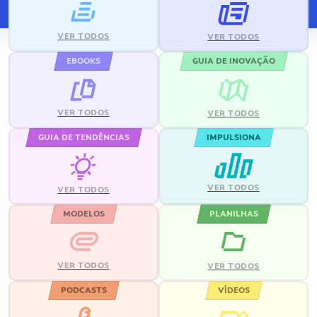
VER TODOS
VER TODOS
EBOOKS
GUIA DE INOVAÇÃO
VER TODOS
VER TODOS
GUIA DE TENDÊNCIAS
IMPULSIONA
VER TODOS
VER TODOS
MODELOS
PLANILHAS
VER TODOS
VER TODOS
PODCASTS
VÍDEOS