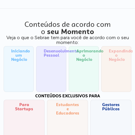
Conteúdos de acordo com
o
seu Momento
Veja o que o Sebrae tem para você de acordo com o seu
momento:
Iniciando
Desenvolvimento
Aprimorando
Expandindo
um
Pessoal
o
o
Negócio
Negócio
Negócio
CONTEÚDOS EXCLUSIVOS PARA
Para
Estudantes
Gestores
Startups
e
Públicos
Educadores