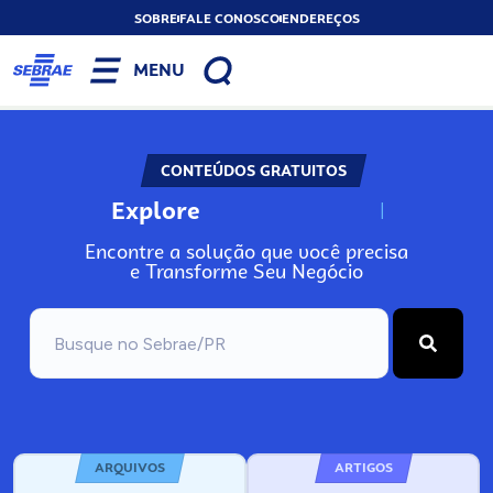
SOBRE
FALE CONOSCO
ENDEREÇOS
MENU
CONTEÚDOS GRATUITOS
Explore
N
o
s
s
o
s
A
Encontre a solução que você precisa
e Transforme Seu Negócio
ARQUIVOS
ARTIGOS