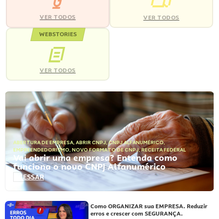
VER TODOS
VER TODOS
WEBSTORIES
VER TODOS
ABERTURA DE EMPRESA
,
ABRIR CNPJ
,
CNPJ ALFANUMÉRICO
,
EMPREENDEDORISMO
,
NOVO FORMATO DE CNPJ
,
RECEITA FEDERAL
Vai abrir uma empresa? Entenda como
funciona o novo CNPJ Alfanumérico
ACESSAR
Como ORGANIZAR sua EMPRESA. Reduzir
erros e crescer com SEGURANÇA.