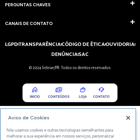
PERGUNTAS CHAVES​
CANAIS DE CONTATO
LGPD
TRANSPARÊNCIA
CÓDIGO DE ÉTICA
OUVIDORIA
DENÚNCIA
SAC
© 2024 Sebrae/PR. Todos os direitos reservados.
INICIO
CONTEÚDOS
LOJA
CONTATO
Aviso de Cookies
Nós usamos cookies e outras tecnologias semelhantes para
melhorar a sua experiência em nossos serviços, personalizar