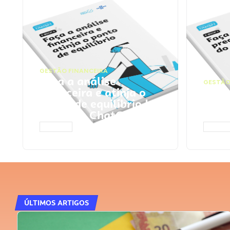
GESTÃO FINANCEIRA
Faça a análise
GESTÃO
financeira e atinja o
Faça
ponto de equilíbrio |
seu 
Prompts ChatGPT
Cha
ACESSAR
ACESS
ÚLTIMOS ARTIGOS