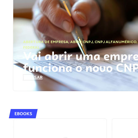
ABERTURA DE EMPRESA
,
ABRIR CNPJ
,
CNPJ ALFANUMÉRICO
FEDERAL
Vai abrir uma empr
funciona o novo CN
ACESSAR
EBOOKS