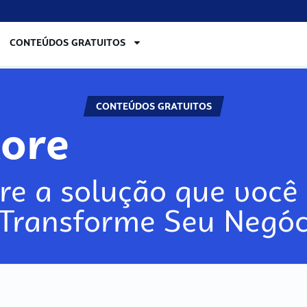
CONTEÚDOS GRATUITOS
CONTEÚDOS GRATUITOS
lore
re a solução que você 
 Transforme Seu Negóc