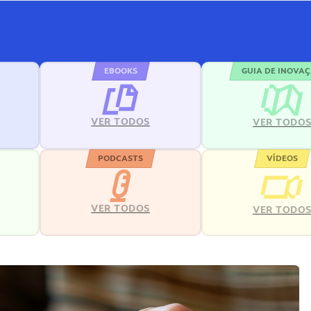
EBOOKS
GUIA DE INOVA
VER TODOS
VER TODO
PODCASTS
VÍDEOS
VER TODOS
VER TODO