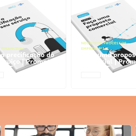
NEGÓCIOS
,
PROCESSOS
 FINANCEIRA
EMPRESARIAIS
 a precificação do
Faça uma propos
serviço | Prompts
comercial | Prom
tGPT
ChatGPT
AR
ACESSAR