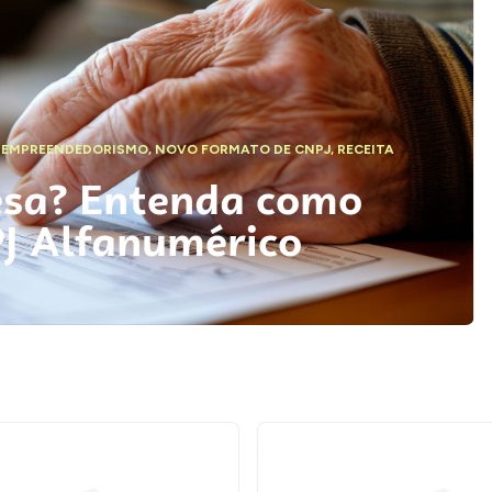
,
EMPREENDEDORISMO
,
NOVO FORMATO DE CNPJ
,
RECEITA
esa? Entenda como
PJ Alfanumérico