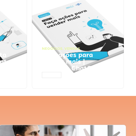
NEGÓCIOS
,
VENDAS
ta
Faça ações para
pts
vender mais |
Prompts ChatGPT
ACESSAR