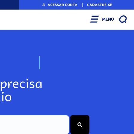
ACESSAR CONTA
|
CADASTRE-SE
MENU
N
o
s
s
o
s
A
r
precisa
io