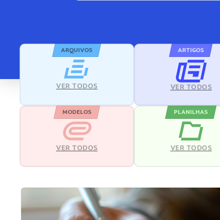
ARQUIVOS
ARTIGOS
VER TODOS
VER TODOS
MODELOS
PLANILHAS
VER TODOS
VER TODOS