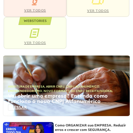
VER TODOS
VER TODOS
WEBSTORIES
VER TODOS
ABERTURA DE EMPRESA
,
ABRIR CNPJ
,
CNPJ ALFANUMÉRICO
,
EMPREENDEDORISMO
,
NOVO FORMATO DE CNPJ
,
RECEITA FEDERAL
Vai abrir uma empresa? Entenda como
funciona o novo CNPJ Alfanumérico
ACESSAR
Como ORGANIZAR sua EMPRESA. Reduzir
erros e crescer com SEGURANÇA.