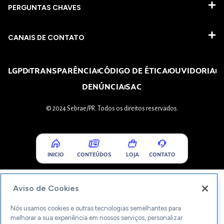
PERGUNTAS CHAVES​
CANAIS DE CONTATO
LGPD
TRANSPARÊNCIA
CÓDIGO DE ÉTICA
OUVIDORIA
DENÚNCIA
SAC
© 2024 Sebrae/PR. Todos os direitos reservados.
INICIO
CONTEÚDOS
LOJA
CONTATO
Aviso de Cookies
Nós usamos cookies e outras tecnologias semelhantes para
melhorar a sua experiência em nossos serviços, personalizar