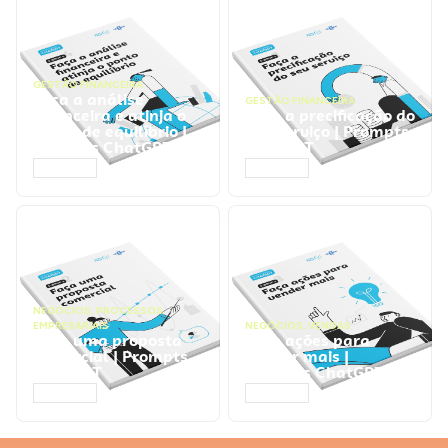
GESTÃO FINANCEIRA
Faça a análise
GESTÃO FINANCEIRA
financeira e atinja o
Faça a precificação do
ponto de equilíbrio |
seu serviço | Prompts
Prompts ChatGPT
ChatGPT
ACESSAR
ACESSAR
NEGÓCIOS
,
PROCESSOS
EMPRESARIAIS
NEGÓCIOS
,
VENDAS
Faça uma proposta
Faça ações para
comercial | Prompts
vender mais |
ChatGPT
Prompts ChatGPT
ACESSAR
ACESSAR