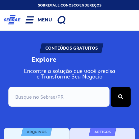
SOBRE
FALE CONOSCO
ENDEREÇOS
MENU
CONTEÚDOS GRATUITOS
Explore
N
o
s
s
o
s
A
Encontre a solução que você precisa
e Transforme Seu Negócio
ARQUIVOS
ARTIGOS