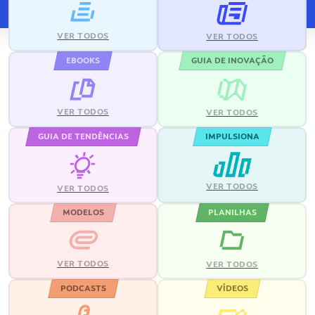
VER TODOS
VER TODOS
EBOOKS
GUIA DE INOVAÇÃO
VER TODOS
VER TODOS
GUIA DE TENDÊNCIAS
IMPULSIONA
VER TODOS
VER TODOS
MODELOS
PLANILHAS
VER TODOS
VER TODOS
PODCASTS
VÍDEOS