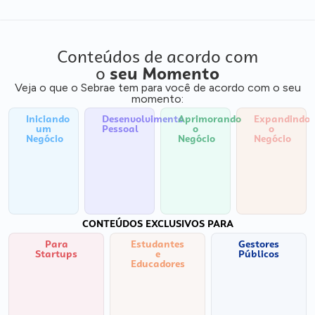
Conteúdos de acordo com
o
seu Momento
Veja o que o Sebrae tem para você de acordo com o seu
momento:
Iniciando
Desenvolvimento
Aprimorando
Expandindo
um
Pessoal
o
o
Negócio
Negócio
Negócio
CONTEÚDOS EXCLUSIVOS PARA
Para
Estudantes
Gestores
Startups
e
Públicos
Educadores