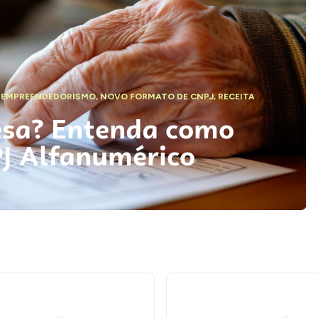
,
EMPREENDEDORISMO
,
NOVO FORMATO DE CNPJ
,
RECEITA
esa? Entenda como
PJ Alfanumérico