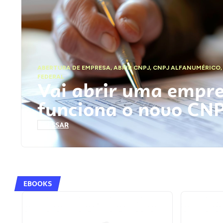
ABERTURA DE EMPRESA
,
ABRIR CNPJ
,
CNPJ ALFANUMÉRICO
FEDERAL
Vai abrir uma empr
funciona o novo CN
ACESSAR
EBOOKS