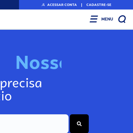
ACESSAR CONTA
|
CADASTRE-SE
MENU
N
o
s
s
o
s
A
r
precisa
io