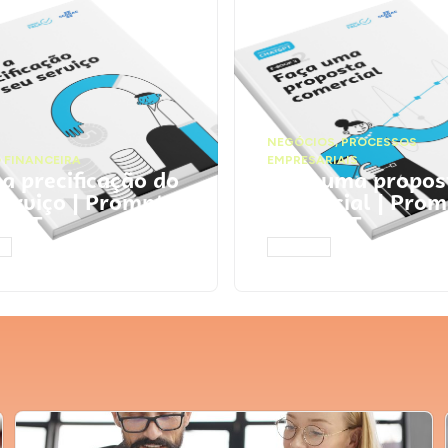
NEGÓCIOS
,
PROCESSOS
 FINANCEIRA
EMPRESARIAIS
 a precificação do
Faça uma propos
serviço | Prompts
comercial | Prom
tGPT
ChatGPT
AR
ACESSAR