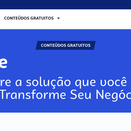
CONTEÚDOS GRATUITOS
CONTEÚDOS GRATUITOS
lore
re a solução que você 
 Transforme Seu Negóc