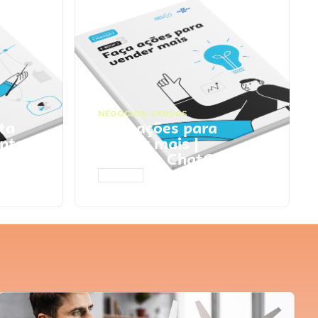
NEGÓCIOS
,
VENDAS
ta
Faça ações para
pts
vender mais |
Prompts ChatGPT
ACESSAR