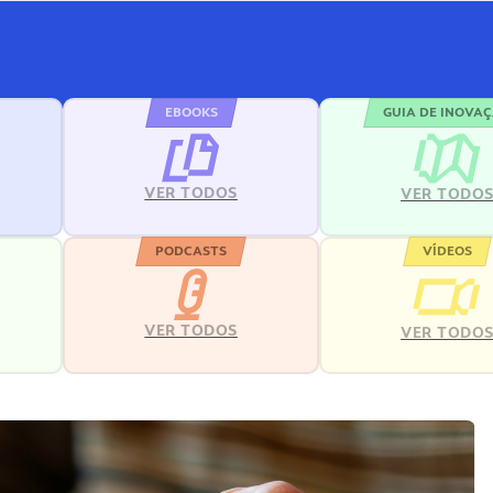
EBOOKS
GUIA DE INOVA
VER TODOS
VER TODO
PODCASTS
VÍDEOS
VER TODOS
VER TODO