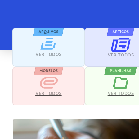
ARQUIVOS
ARTIGOS
VER TODOS
VER TODOS
MODELOS
PLANILHAS
VER TODOS
VER TODOS