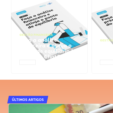
GESTÃO FINANCEIRA
Faça a análise
GESTÃO
financeira e atinja o
Faça
ponto de equilíbrio |
seu 
Prompts ChatGPT
Cha
ACESSAR
ACESS
ÚLTIMOS ARTIGOS