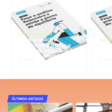
GESTÃO FINANCEIRA
Faça a análise
GESTÃO
financeira e atinja o
Faça
ponto de equilíbrio |
seu 
Prompts ChatGPT
Cha
ACESSAR
ACESS
ÚLTIMOS ARTIGOS