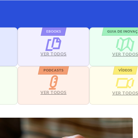
EBOOKS
GUIA DE INOVA
VER TODOS
VER TODO
PODCASTS
VÍDEOS
VER TODOS
VER TODO