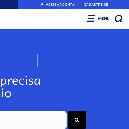
ACESSAR CONTA
|
CADASTRE-SE
MENU
N
o
s
s
o
s
A
r
precisa
io