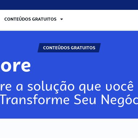
CONTEÚDOS GRATUITOS
CONTEÚDOS GRATUITOS
lore
re a solução que você 
 Transforme Seu Negóc