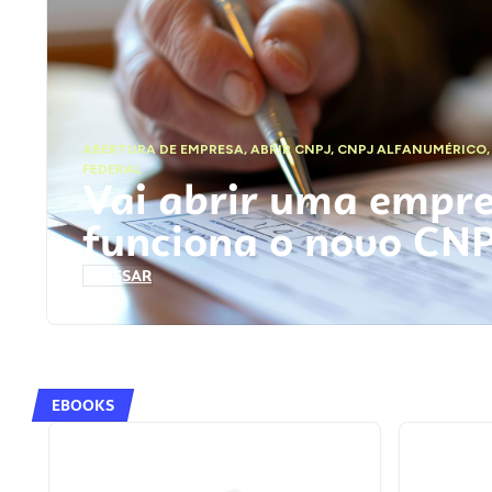
ABERTURA DE EMPRESA
,
ABRIR CNPJ
,
CNPJ ALFANUMÉRICO
FEDERAL
Vai abrir uma empr
funciona o novo CN
ACESSAR
EBOOKS