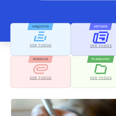
ARQUIVOS
ARTIGOS
VER TODOS
VER TODOS
MODELOS
PLANILHAS
VER TODOS
VER TODOS