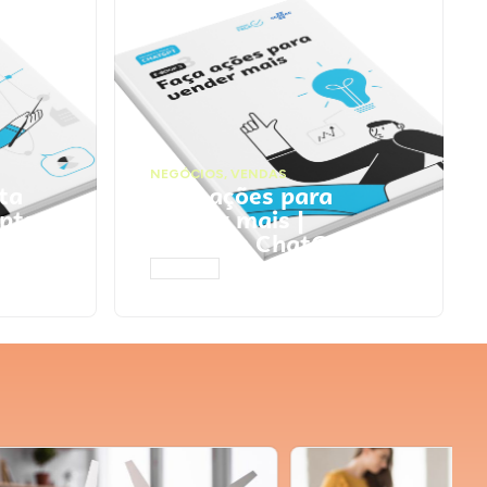
NEGÓCIOS
,
VENDAS
ta
Faça ações para
pts
vender mais |
Prompts ChatGPT
ACESSAR