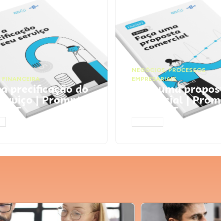
NEGÓCIOS
,
PROCESSOS
 FINANCEIRA
EMPRESARIAIS
 a precificação do
Faça uma propos
serviço | Prompts
comercial | Prom
tGPT
ChatGPT
AR
ACESSAR