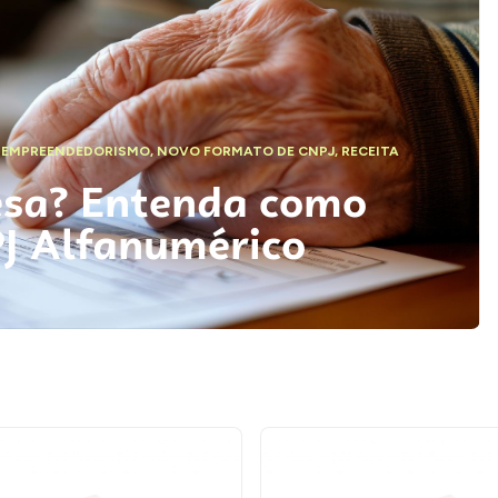
,
EMPREENDEDORISMO
,
NOVO FORMATO DE CNPJ
,
RECEITA
esa? Entenda como
PJ Alfanumérico