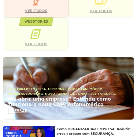
VER TODOS
VER TODOS
WEBSTORIES
VER TODOS
ABERTURA DE EMPRESA
,
ABRIR CNPJ
,
CNPJ ALFANUMÉRICO
,
EMPREENDEDORISMO
,
NOVO FORMATO DE CNPJ
,
RECEITA FEDERAL
Vai abrir uma empresa? Entenda como
funciona o novo CNPJ Alfanumérico
ACESSAR
Como ORGANIZAR sua EMPRESA. Reduzir
erros e crescer com SEGURANÇA.