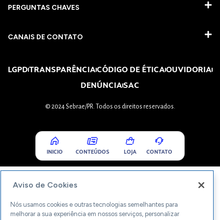
PERGUNTAS CHAVES​
CANAIS DE CONTATO
LGPD
TRANSPARÊNCIA
CÓDIGO DE ÉTICA
OUVIDORIA
DENÚNCIA
SAC
© 2024 Sebrae/PR. Todos os direitos reservados.
INICIO
CONTEÚDOS
LOJA
CONTATO
Aviso de Cookies
Nós usamos cookies e outras tecnologias semelhantes para
melhorar a sua experiência em nossos serviços, personalizar