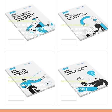
GESTÃO FINANCEIRA
Faça a análise
GESTÃO FINANCEIRA
financeira e atinja o
Faça a precificação do
ponto de equilíbrio |
seu serviço | Prompts
Prompts ChatGPT
ChatGPT
ACESSAR
ACESSAR
NEGÓCIOS
,
PROCESSOS
EMPRESARIAIS
NEGÓCIOS
,
VENDAS
Faça uma proposta
Faça ações para
comercial | Prompts
vender mais |
ChatGPT
Prompts ChatGPT
ACESSAR
ACESSAR