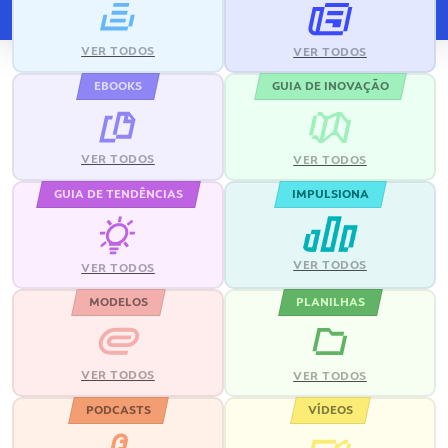
VER TODOS
VER TODOS
EBOOKS
GUIA DE INOVAÇÃO
VER TODOS
VER TODOS
GUIA DE TENDÊNCIAS
IMPULSIONA
VER TODOS
VER TODOS
MODELOS
PLANILHAS
VER TODOS
VER TODOS
PODCASTS
VÍDEOS