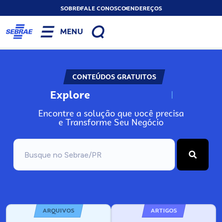
SOBRE
FALE CONOSCO
ENDEREÇOS
MENU
CONTEÚDOS GRATUITOS
Explore
N
o
s
s
o
s
A
Encontre a solução que você precisa
e Transforme Seu Negócio
ARQUIVOS
ARTIGOS