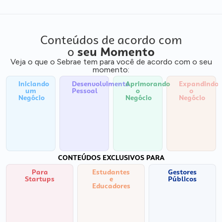
Conteúdos de acordo com
o
seu Momento
Veja o que o Sebrae tem para você de acordo com o seu
momento:
Iniciando
Desenvolvimento
Aprimorando
Expandindo
um
Pessoal
o
o
Negócio
Negócio
Negócio
CONTEÚDOS EXCLUSIVOS PARA
Para
Estudantes
Gestores
Startups
e
Públicos
Educadores