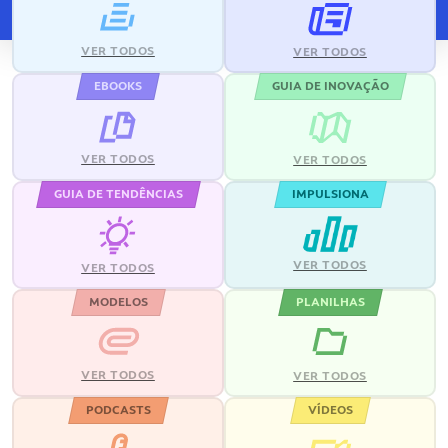
VER TODOS
VER TODOS
EBOOKS
GUIA DE INOVAÇÃO
VER TODOS
VER TODOS
GUIA DE TENDÊNCIAS
IMPULSIONA
VER TODOS
VER TODOS
MODELOS
PLANILHAS
VER TODOS
VER TODOS
PODCASTS
VÍDEOS