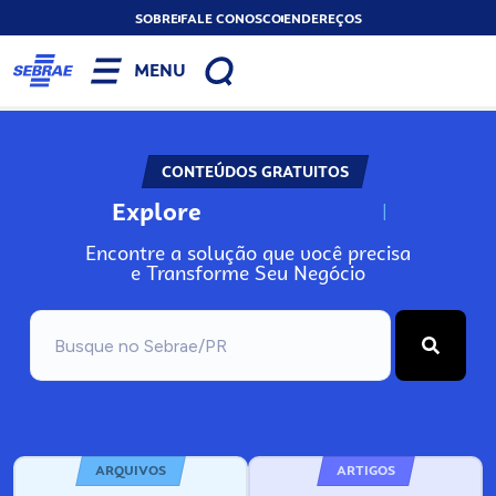
SOBRE
FALE CONOSCO
ENDEREÇOS
MENU
CONTEÚDOS GRATUITOS
Explore
N
o
s
s
o
s
A
Encontre a solução que você precisa
e Transforme Seu Negócio
ARQUIVOS
ARTIGOS