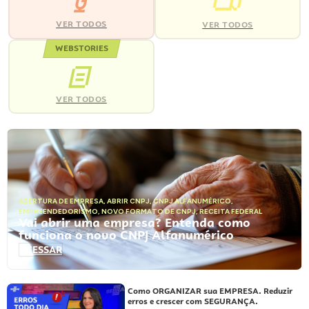
VER TODOS
VER TODOS
WEBSTORIES
VER TODOS
ABERTURA DE EMPRESA
,
ABRIR CNPJ
,
CNPJ ALFANUMÉRICO
,
EMPREENDEDORISMO
,
NOVO FORMATO DE CNPJ
,
RECEITA FEDERAL
Vai abrir uma empresa? Entenda como
funciona o novo CNPJ Alfanumérico
ACESSAR
Como ORGANIZAR sua EMPRESA. Reduzir
erros e crescer com SEGURANÇA.