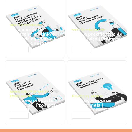
GESTÃO FINANCEIRA
Faça a análise
GESTÃO FINANCEIRA
financeira e atinja o
Faça a precificação do
ponto de equilíbrio |
seu serviço | Prompts
Prompts ChatGPT
ChatGPT
ACESSAR
ACESSAR
NEGÓCIOS
,
PROCESSOS
EMPRESARIAIS
NEGÓCIOS
,
VENDAS
Faça uma proposta
Faça ações para
comercial | Prompts
vender mais |
ChatGPT
Prompts ChatGPT
ACESSAR
ACESSAR