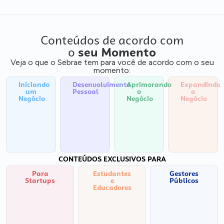
Conteúdos de acordo com
o
seu Momento
Veja o que o Sebrae tem para você de acordo com o seu
momento:
Iniciando
Desenvolvimento
Aprimorando
Expandindo
um
Pessoal
o
o
Negócio
Negócio
Negócio
CONTEÚDOS EXCLUSIVOS PARA
Para
Estudantes
Gestores
Startups
e
Públicos
Educadores