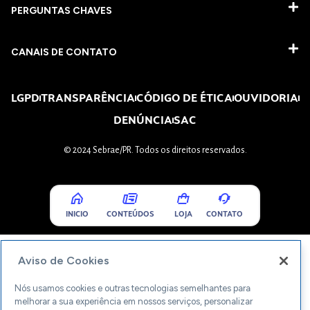
PERGUNTAS CHAVES​
CANAIS DE CONTATO
LGPD
TRANSPARÊNCIA
CÓDIGO DE ÉTICA
OUVIDORIA
DENÚNCIA
SAC
© 2024 Sebrae/PR. Todos os direitos reservados.
INICIO
CONTEÚDOS
LOJA
CONTATO
Aviso de Cookies
Nós usamos cookies e outras tecnologias semelhantes para
melhorar a sua experiência em nossos serviços, personalizar