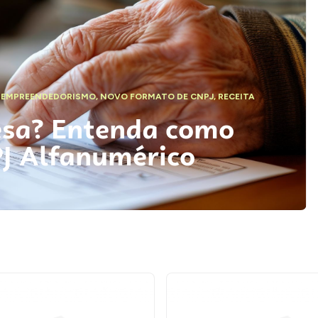
,
EMPREENDEDORISMO
,
NOVO FORMATO DE CNPJ
,
RECEITA
esa? Entenda como
PJ Alfanumérico