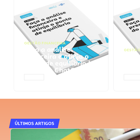
GESTÃO FINANCEIRA
Faça a análise
GESTÃO
financeira e atinja o
Faça
ponto de equilíbrio |
seu 
Prompts ChatGPT
Cha
ACESSAR
ACESS
ÚLTIMOS ARTIGOS