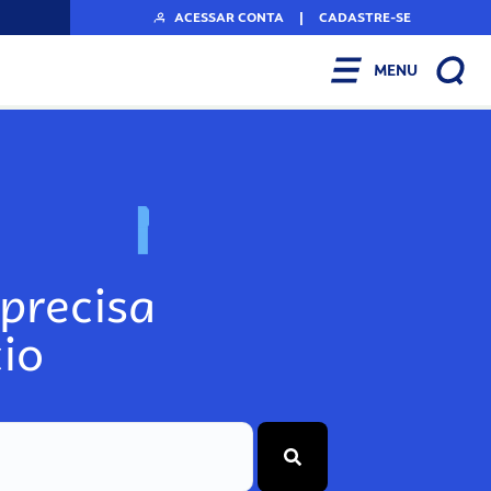
ACESSAR CONTA
|
CADASTRE-SE
MENU
N
o
s
s
o
s
A
r
precisa
io