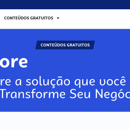
CONTEÚDOS GRATUITOS
CONTEÚDOS GRATUITOS
lore
re a solução que você 
 Transforme Seu Negóc