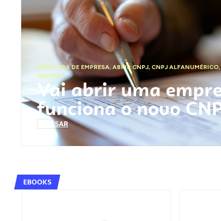
ABERTURA DE EMPRESA
,
ABRIR CNPJ
,
CNPJ ALFANUMÉRICO
FEDERAL
Vai abrir uma empr
funciona o novo CN
ACESSAR
EBOOKS