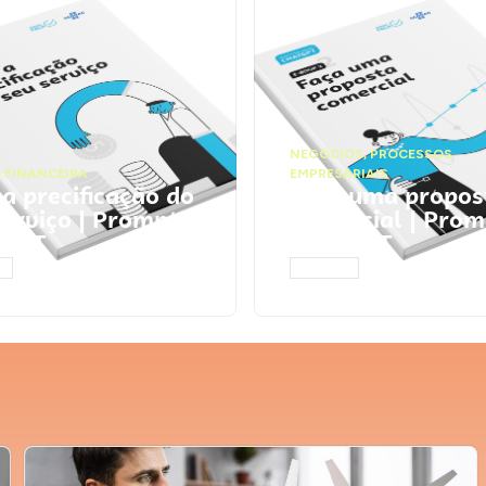
NEGÓCIOS
,
PROCESSOS
 FINANCEIRA
EMPRESARIAIS
 a precificação do
Faça uma propos
serviço | Prompts
comercial | Prom
tGPT
ChatGPT
AR
ACESSAR