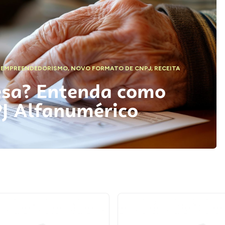
,
EMPREENDEDORISMO
,
NOVO FORMATO DE CNPJ
,
RECEITA
esa? Entenda como
PJ Alfanumérico