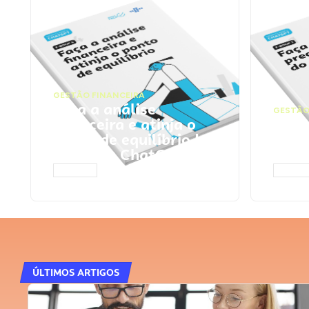
GESTÃO FINANCEIRA
Faça a análise
GESTÃO
financeira e atinja o
Faça
ponto de equilíbrio |
seu 
Prompts ChatGPT
Cha
ACESSAR
ACESS
ÚLTIMOS ARTIGOS