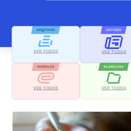
ARQUIVOS
ARTIGOS
VER TODOS
VER TODOS
MODELOS
PLANILHAS
VER TODOS
VER TODOS