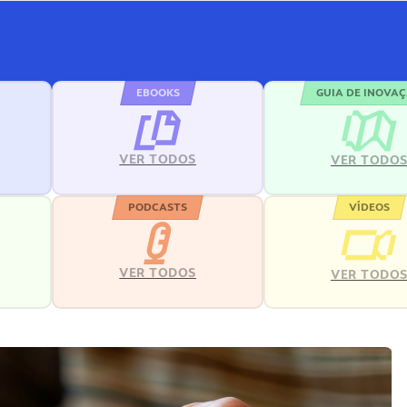
EBOOKS
GUIA DE INOVA
VER TODOS
VER TODO
PODCASTS
VÍDEOS
VER TODOS
VER TODO