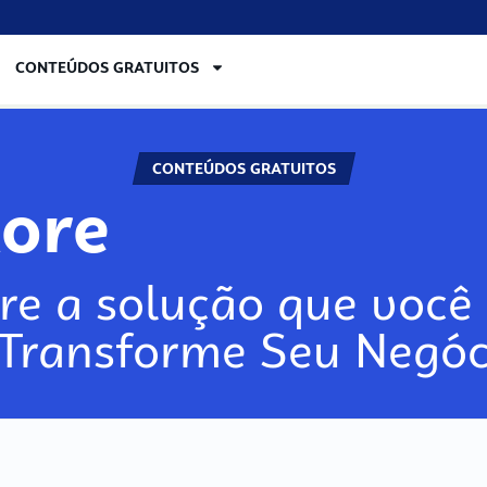
CONTEÚDOS GRATUITOS
CONTEÚDOS GRATUITOS
lore
re a solução que você 
 Transforme Seu Negóc