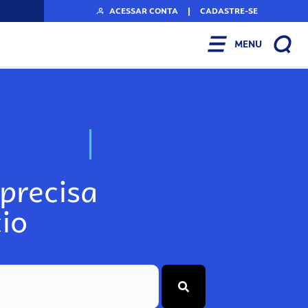
ACESSAR CONTA
|
CADASTRE-SE
MENU
N
o
s
s
o
s
A
r
precisa
io