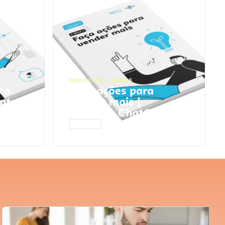
NEGÓCIOS
,
VENDAS
ta
Faça ações para
pts
vender mais |
Prompts ChatGPT
ACESSAR