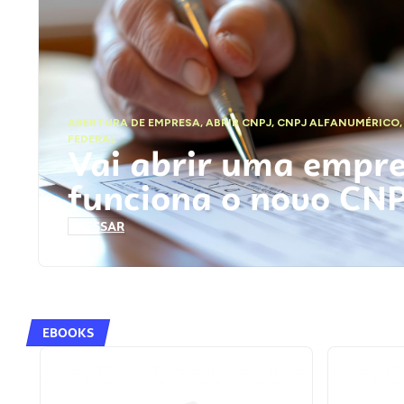
ABERTURA DE EMPRESA
,
ABRIR CNPJ
,
CNPJ ALFANUMÉRICO
FEDERAL
Vai abrir uma empr
funciona o novo CN
ACESSAR
EBOOKS