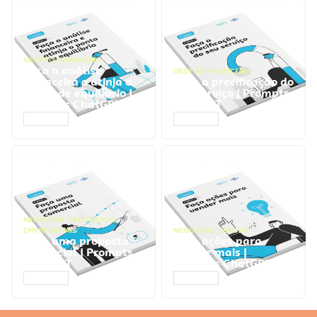
GESTÃO FINANCEIRA
Faça a análise
GESTÃO FINANCEIRA
financeira e atinja o
Faça a precificação do
ponto de equilíbrio |
seu serviço | Prompts
Prompts ChatGPT
ChatGPT
ACESSAR
ACESSAR
NEGÓCIOS
,
PROCESSOS
EMPRESARIAIS
NEGÓCIOS
,
VENDAS
Faça uma proposta
Faça ações para
comercial | Prompts
vender mais |
ChatGPT
Prompts ChatGPT
ACESSAR
ACESSAR