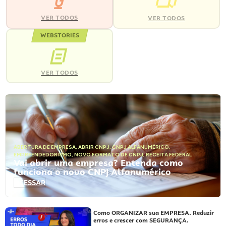
VER TODOS
VER TODOS
WEBSTORIES
VER TODOS
ABERTURA DE EMPRESA
,
ABRIR CNPJ
,
CNPJ ALFANUMÉRICO
,
EMPREENDEDORISMO
,
NOVO FORMATO DE CNPJ
,
RECEITA FEDERAL
Vai abrir uma empresa? Entenda como
funciona o novo CNPJ Alfanumérico
ACESSAR
Como ORGANIZAR sua EMPRESA. Reduzir
erros e crescer com SEGURANÇA.