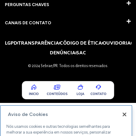
PERGUNTAS CHAVES​
CANAIS DE CONTATO
LGPD
TRANSPARÊNCIA
CÓDIGO DE ÉTICA
OUVIDORIA
DENÚNCIA
SAC
© 2024 Sebrae/PR. Todos os direitos reservados.
INICIO
CONTEÚDOS
LOJA
CONTATO
Aviso de Cookies
Nós usamos cookies e outras tecnologias semelhantes para
melhorar a sua experiência em nossos serviços, personalizar