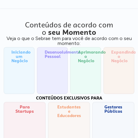
Conteúdos de acordo com
o
seu Momento
Veja o que o Sebrae tem para você de acordo com o seu
momento:
Iniciando
Desenvolvimento
Aprimorando
Expandindo
um
Pessoal
o
o
Negócio
Negócio
Negócio
CONTEÚDOS EXCLUSIVOS PARA
Para
Estudantes
Gestores
Startups
e
Públicos
Educadores