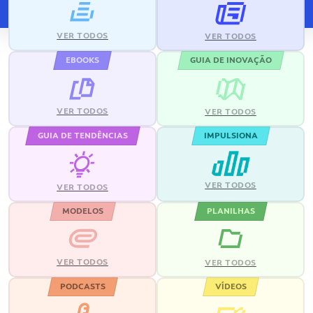
VER TODOS
VER TODOS
EBOOKS
GUIA DE INOVAÇÃO
VER TODOS
VER TODOS
GUIA DE TENDÊNCIAS
IMPULSIONA
VER TODOS
VER TODOS
MODELOS
PLANILHAS
VER TODOS
VER TODOS
PODCASTS
VÍDEOS