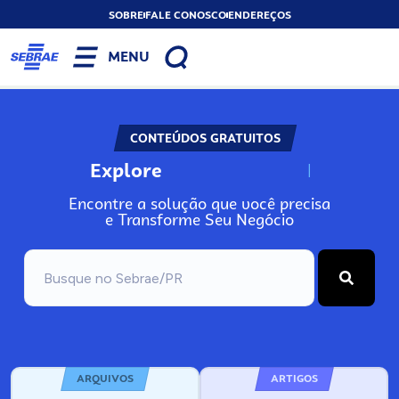
SOBRE
FALE CONOSCO
ENDEREÇOS
MENU
CONTEÚDOS GRATUITOS
Explore
N
o
s
s
o
s
A
Encontre a solução que você precisa
e Transforme Seu Negócio
ARQUIVOS
ARTIGOS