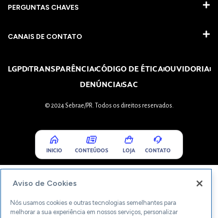
PERGUNTAS CHAVES​
CANAIS DE CONTATO
LGPD
TRANSPARÊNCIA
CÓDIGO DE ÉTICA
OUVIDORIA
DENÚNCIA
SAC
© 2024 Sebrae/PR. Todos os direitos reservados.
INICIO
CONTEÚDOS
LOJA
CONTATO
Aviso de Cookies
Nós usamos cookies e outras tecnologias semelhantes para
melhorar a sua experiência em nossos serviços, personalizar