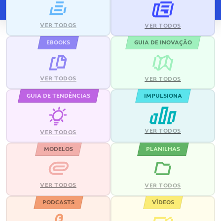
VER TODOS
VER TODOS
EBOOKS
GUIA DE INOVAÇÃO
VER TODOS
VER TODOS
GUIA DE TENDÊNCIAS
IMPULSIONA
VER TODOS
VER TODOS
MODELOS
PLANILHAS
VER TODOS
VER TODOS
PODCASTS
VÍDEOS