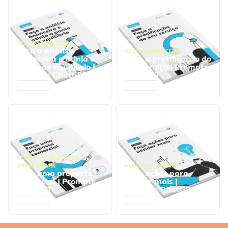
GESTÃO FINANCEIRA
Faça a análise
GESTÃO FINANCEIRA
financeira e atinja o
Faça a precificação do
ponto de equilíbrio |
seu serviço | Prompts
Prompts ChatGPT
ChatGPT
ACESSAR
ACESSAR
NEGÓCIOS
,
PROCESSOS
EMPRESARIAIS
NEGÓCIOS
,
VENDAS
Faça uma proposta
Faça ações para
comercial | Prompts
vender mais |
ChatGPT
Prompts ChatGPT
ACESSAR
ACESSAR