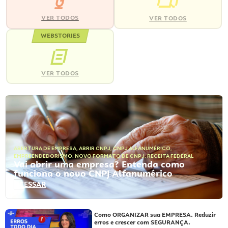
VER TODOS
VER TODOS
WEBSTORIES
VER TODOS
ABERTURA DE EMPRESA
,
ABRIR CNPJ
,
CNPJ ALFANUMÉRICO
,
EMPREENDEDORISMO
,
NOVO FORMATO DE CNPJ
,
RECEITA FEDERAL
Vai abrir uma empresa? Entenda como
funciona o novo CNPJ Alfanumérico
ACESSAR
Como ORGANIZAR sua EMPRESA. Reduzir
erros e crescer com SEGURANÇA.