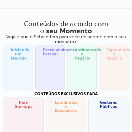
Conteúdos de acordo com
o
seu Momento
Veja o que o Sebrae tem para você de acordo com o seu
momento:
Iniciando
Desenvolvimento
Aprimorando
Expandindo
um
Pessoal
o
o
Negócio
Negócio
Negócio
CONTEÚDOS EXCLUSIVOS PARA
Para
Estudantes
Gestores
Startups
e
Públicos
Educadores