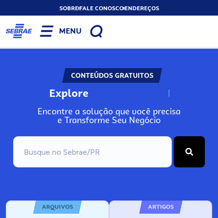
SOBRE
FALE CONOSCO
ENDEREÇOS
MENU
CONTEÚDOS GRATUITOS
Explore
N
o
s
s
o
s
A
Encontre a solução que você precisa
e Transforme Seu Negócio
ARQUIVOS
ARTIGOS