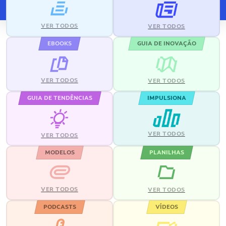
VER TODOS
VER TODOS
EBOOKS
GUIA DE INOVAÇÃO
VER TODOS
VER TODOS
GUIA DE TENDÊNCIAS
IMPULSIONA
VER TODOS
VER TODOS
MODELOS
PLANILHAS
VER TODOS
VER TODOS
PODCASTS
VÍDEOS