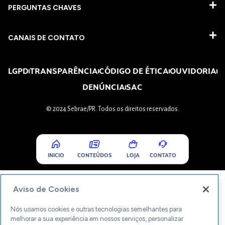
PERGUNTAS CHAVES​
CANAIS DE CONTATO
LGPD
TRANSPARÊNCIA
CÓDIGO DE ÉTICA
OUVIDORIA
DENÚNCIA
SAC
© 2024 Sebrae/PR. Todos os direitos reservados.
INICIO
CONTEÚDOS
LOJA
CONTATO
Aviso de Cookies
Nós usamos cookies e outras tecnologias semelhantes para
melhorar a sua experiência em nossos serviços, personalizar