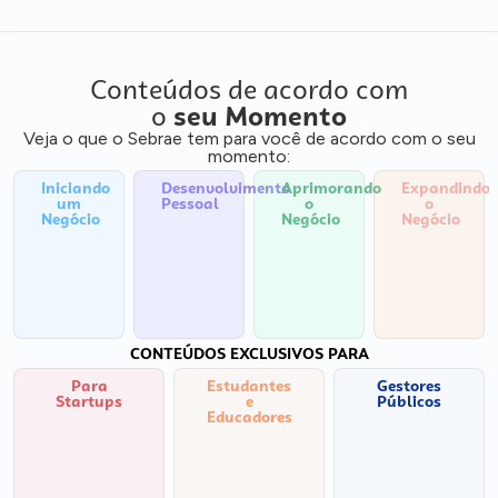
Conteúdos de acordo com
o
seu Momento
Veja o que o Sebrae tem para você de acordo com o seu
momento:
Iniciando
Desenvolvimento
Aprimorando
Expandindo
um
Pessoal
o
o
Negócio
Negócio
Negócio
CONTEÚDOS EXCLUSIVOS PARA
Para
Estudantes
Gestores
Startups
e
Públicos
Educadores