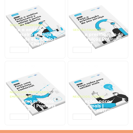
GESTÃO FINANCEIRA
Faça a análise
GESTÃO FINANCEIRA
financeira e atinja o
Faça a precificação do
ponto de equilíbrio |
seu serviço | Prompts
Prompts ChatGPT
ChatGPT
ACESSAR
ACESSAR
NEGÓCIOS
,
PROCESSOS
EMPRESARIAIS
NEGÓCIOS
,
VENDAS
Faça uma proposta
Faça ações para
comercial | Prompts
vender mais |
ChatGPT
Prompts ChatGPT
ACESSAR
ACESSAR