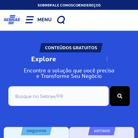
SOBRE
FALE CONOSCO
ENDEREÇOS
MENU
CONTEÚDOS GRATUITOS
Explore
N
o
s
s
o
s
A
Encontre a solução que você precisa
e Transforme Seu Negócio
ARQUIVOS
ARTIGOS