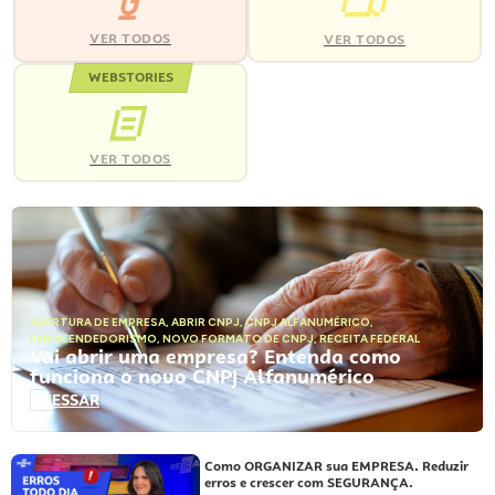
VER TODOS
VER TODOS
WEBSTORIES
VER TODOS
ABERTURA DE EMPRESA
,
ABRIR CNPJ
,
CNPJ ALFANUMÉRICO
,
EMPREENDEDORISMO
,
NOVO FORMATO DE CNPJ
,
RECEITA FEDERAL
Vai abrir uma empresa? Entenda como
funciona o novo CNPJ Alfanumérico
ACESSAR
Como ORGANIZAR sua EMPRESA. Reduzir
erros e crescer com SEGURANÇA.