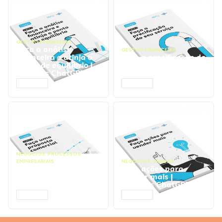
GESTÃO FINANCEIRA
Faça a análise
GESTÃO FINANCEIRA
financeira e atinja o
Faça a precificação do
ponto de equilíbrio |
seu serviço | Prompts
Prompts ChatGPT
ChatGPT
ACESSAR
ACESSAR
NEGÓCIOS
,
PROCESSOS
EMPRESARIAIS
NEGÓCIOS
,
VENDAS
Faça uma proposta
Faça ações para
comercial | Prompts
vender mais |
ChatGPT
Prompts ChatGPT
ACESSAR
ACESSAR