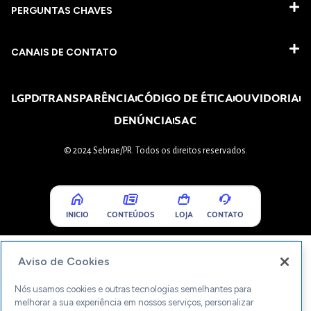
PERGUNTAS CHAVES​
CANAIS DE CONTATO
LGPD
TRANSPARÊNCIA
CÓDIGO DE ÉTICA
OUVIDORIA
DENÚNCIA
SAC
© 2024 Sebrae/PR. Todos os direitos reservados.
INICIO
CONTEÚDOS
LOJA
CONTATO
Aviso de Cookies
Nós usamos cookies e outras tecnologias semelhantes para
melhorar a sua experiência em nossos serviços, personalizar