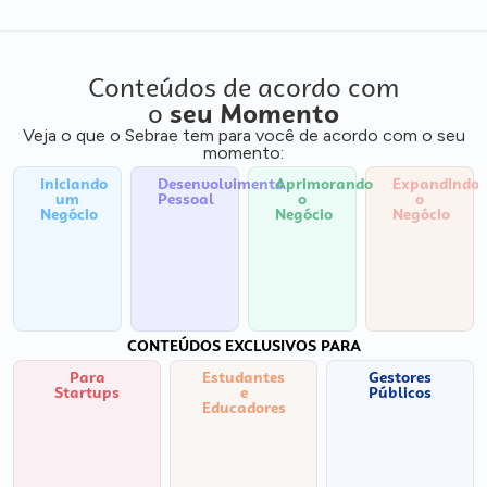
Conteúdos de acordo com
o
seu Momento
Veja o que o Sebrae tem para você de acordo com o seu
momento:
Iniciando
Desenvolvimento
Aprimorando
Expandindo
um
Pessoal
o
o
Negócio
Negócio
Negócio
CONTEÚDOS EXCLUSIVOS PARA
Para
Estudantes
Gestores
Startups
e
Públicos
Educadores