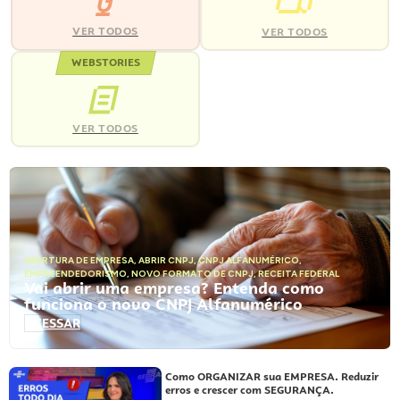
VER TODOS
VER TODOS
WEBSTORIES
VER TODOS
ABERTURA DE EMPRESA
,
ABRIR CNPJ
,
CNPJ ALFANUMÉRICO
,
EMPREENDEDORISMO
,
NOVO FORMATO DE CNPJ
,
RECEITA FEDERAL
Vai abrir uma empresa? Entenda como
funciona o novo CNPJ Alfanumérico
ACESSAR
Como ORGANIZAR sua EMPRESA. Reduzir
erros e crescer com SEGURANÇA.