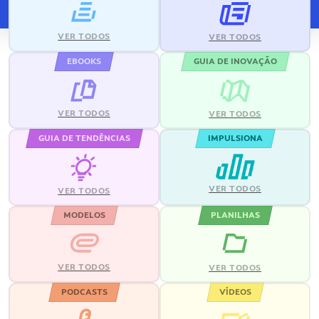
VER TODOS
VER TODOS
EBOOKS
GUIA DE INOVAÇÃO
VER TODOS
VER TODOS
GUIA DE TENDÊNCIAS
IMPULSIONA
VER TODOS
VER TODOS
MODELOS
PLANILHAS
VER TODOS
VER TODOS
PODCASTS
VÍDEOS