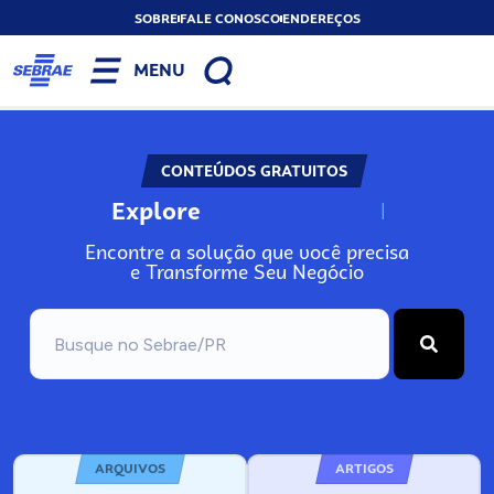
SOBRE
FALE CONOSCO
ENDEREÇOS
MENU
CONTEÚDOS GRATUITOS
Explore
N
o
s
s
o
s
A
Encontre a solução que você precisa
e Transforme Seu Negócio
ARQUIVOS
ARTIGOS