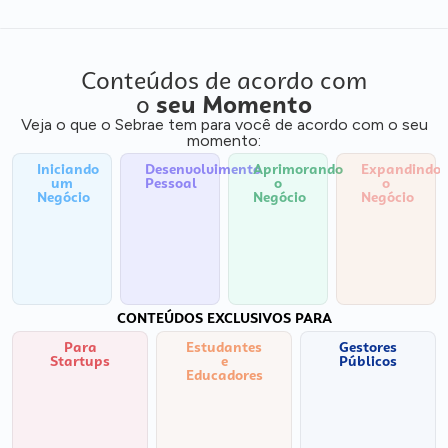
Conteúdos de acordo com
o
seu Momento
Veja o que o Sebrae tem para você de acordo com o seu
momento:
Iniciando
Desenvolvimento
Aprimorando
Expandindo
um
Pessoal
o
o
Negócio
Negócio
Negócio
CONTEÚDOS EXCLUSIVOS PARA
Para
Estudantes
Gestores
Startups
e
Públicos
Educadores