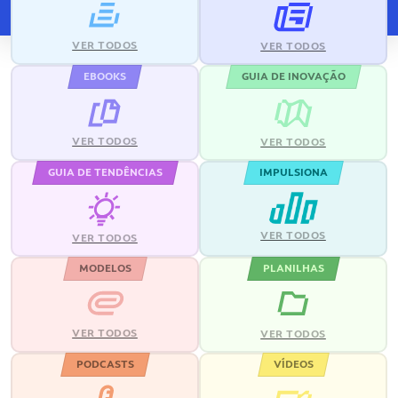
VER TODOS
VER TODOS
EBOOKS
GUIA DE INOVAÇÃO
VER TODOS
VER TODOS
GUIA DE TENDÊNCIAS
IMPULSIONA
VER TODOS
VER TODOS
MODELOS
PLANILHAS
VER TODOS
VER TODOS
PODCASTS
VÍDEOS