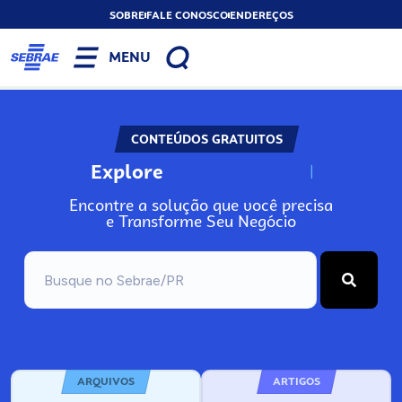
SOBRE
FALE CONOSCO
ENDEREÇOS
MENU
CONTEÚDOS GRATUITOS
Explore
N
o
s
s
o
s
A
Encontre a solução que você precisa
e Transforme Seu Negócio
ARQUIVOS
ARTIGOS