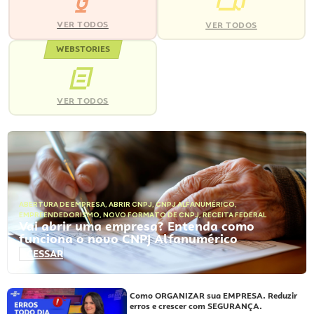
VER TODOS
VER TODOS
WEBSTORIES
VER TODOS
ABERTURA DE EMPRESA
,
ABRIR CNPJ
,
CNPJ ALFANUMÉRICO
,
EMPREENDEDORISMO
,
NOVO FORMATO DE CNPJ
,
RECEITA FEDERAL
Vai abrir uma empresa? Entenda como
funciona o novo CNPJ Alfanumérico
ACESSAR
Como ORGANIZAR sua EMPRESA. Reduzir
erros e crescer com SEGURANÇA.