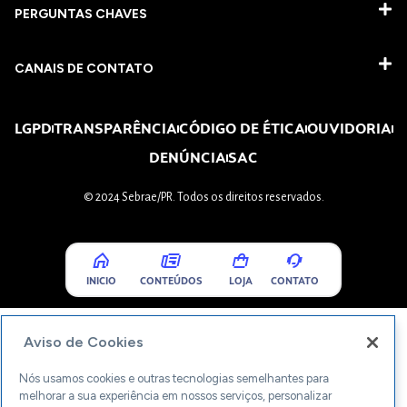
PERGUNTAS CHAVES​
CANAIS DE CONTATO
LGPD
TRANSPARÊNCIA
CÓDIGO DE ÉTICA
OUVIDORIA
DENÚNCIA
SAC
© 2024 Sebrae/PR. Todos os direitos reservados.
INICIO
CONTEÚDOS
LOJA
CONTATO
Aviso de Cookies
Nós usamos cookies e outras tecnologias semelhantes para
melhorar a sua experiência em nossos serviços, personalizar