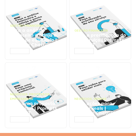
GESTÃO FINANCEIRA
Faça a análise
GESTÃO FINANCEIRA
financeira e atinja o
Faça a precificação do
ponto de equilíbrio |
seu serviço | Prompts
Prompts ChatGPT
ChatGPT
ACESSAR
ACESSAR
NEGÓCIOS
,
PROCESSOS
EMPRESARIAIS
NEGÓCIOS
,
VENDAS
Faça uma proposta
Faça ações para
comercial | Prompts
vender mais |
ChatGPT
Prompts ChatGPT
ACESSAR
ACESSAR