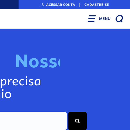
ACESSAR CONTA
|
CADASTRE-SE
MENU
N
o
s
s
o
s
A
r
precisa
io