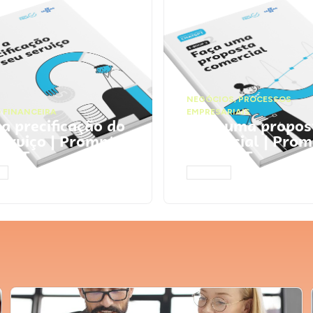
NEGÓCIOS
,
PROCESSOS
 FINANCEIRA
EMPRESARIAIS
 a precificação do
Faça uma propos
serviço | Prompts
comercial | Prom
tGPT
ChatGPT
AR
ACESSAR