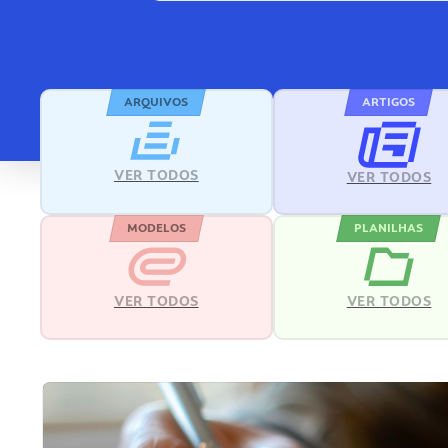
ARQUIVOS
ARTIGOS
VER TODOS
VER TODOS
MODELOS
PLANILHAS
VER TODOS
VER TODOS