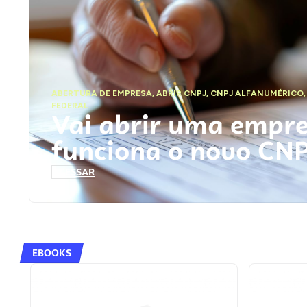
ABERTURA DE EMPRESA
,
ABRIR CNPJ
,
CNPJ ALFANUMÉRICO
FEDERAL
Vai abrir uma empr
funciona o novo CN
ACESSAR
EBOOKS