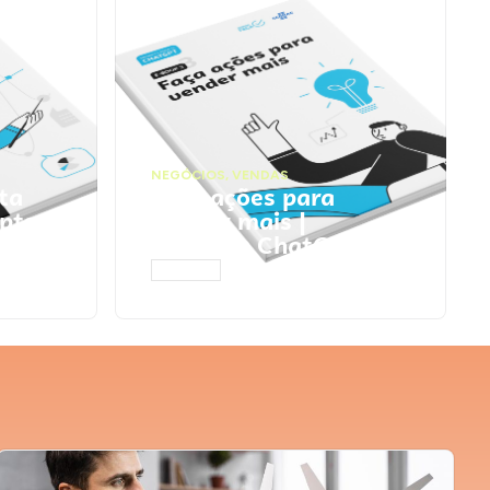
NEGÓCIOS
,
VENDAS
ta
Faça ações para
pts
vender mais |
Prompts ChatGPT
ACESSAR