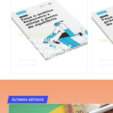
GESTÃO FINANCEIRA
Faça a análise
GESTÃO
financeira e atinja o
Faça
ponto de equilíbrio |
seu 
Prompts ChatGPT
Cha
ACESSAR
ACESS
ÚLTIMOS ARTIGOS