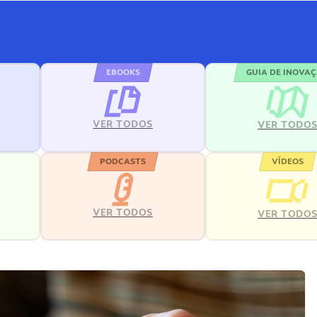
EBOOKS
GUIA DE INOVA
VER TODOS
VER TODO
PODCASTS
VÍDEOS
VER TODOS
VER TODO