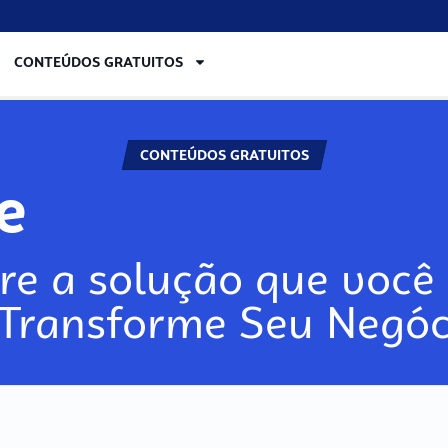
CONTEÚDOS GRATUITOS
CONTEÚDOS GRATUITOS
lore
re a solução que você 
 Transforme Seu Negóc