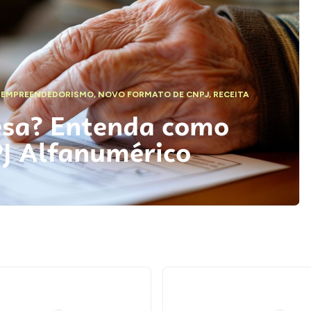
,
EMPREENDEDORISMO
,
NOVO FORMATO DE CNPJ
,
RECEITA
esa? Entenda como
PJ Alfanumérico