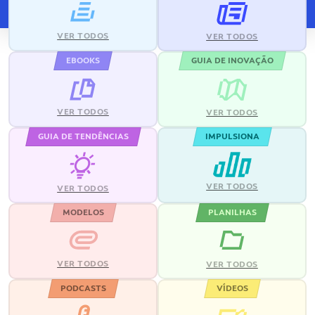
VER TODOS
VER TODOS
EBOOKS
GUIA DE INOVAÇÃO
VER TODOS
VER TODOS
GUIA DE TENDÊNCIAS
IMPULSIONA
VER TODOS
VER TODOS
MODELOS
PLANILHAS
VER TODOS
VER TODOS
PODCASTS
VÍDEOS