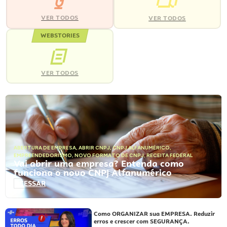
VER TODOS
VER TODOS
WEBSTORIES
VER TODOS
ABERTURA DE EMPRESA
,
ABRIR CNPJ
,
CNPJ ALFANUMÉRICO
,
EMPREENDEDORISMO
,
NOVO FORMATO DE CNPJ
,
RECEITA FEDERAL
Vai abrir uma empresa? Entenda como
funciona o novo CNPJ Alfanumérico
ACESSAR
Como ORGANIZAR sua EMPRESA. Reduzir
erros e crescer com SEGURANÇA.