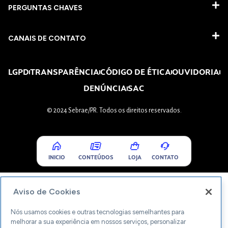
PERGUNTAS CHAVES​
CANAIS DE CONTATO
LGPD
TRANSPARÊNCIA
CÓDIGO DE ÉTICA
OUVIDORIA
DENÚNCIA
SAC
© 2024 Sebrae/PR. Todos os direitos reservados.
INICIO
CONTEÚDOS
LOJA
CONTATO
Aviso de Cookies
Nós usamos cookies e outras tecnologias semelhantes para
melhorar a sua experiência em nossos serviços, personalizar