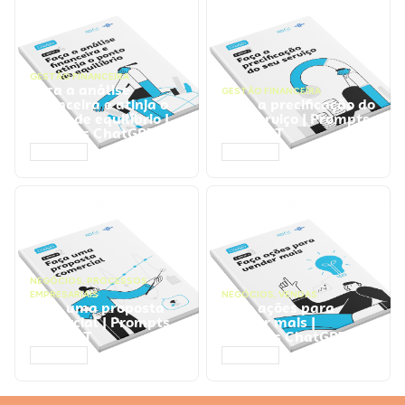
GESTÃO FINANCEIRA
Faça a análise
GESTÃO FINANCEIRA
financeira e atinja o
Faça a precificação do
ponto de equilíbrio |
seu serviço | Prompts
Prompts ChatGPT
ChatGPT
ACESSAR
ACESSAR
NEGÓCIOS
,
PROCESSOS
EMPRESARIAIS
NEGÓCIOS
,
VENDAS
Faça uma proposta
Faça ações para
comercial | Prompts
vender mais |
ChatGPT
Prompts ChatGPT
ACESSAR
ACESSAR