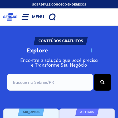
SOBRE
FALE CONOSCO
ENDEREÇOS
MENU
CONTEÚDOS GRATUITOS
Explore
N
o
s
s
o
s
A
Encontre a solução que você precisa
e Transforme Seu Negócio
ARQUIVOS
ARTIGOS