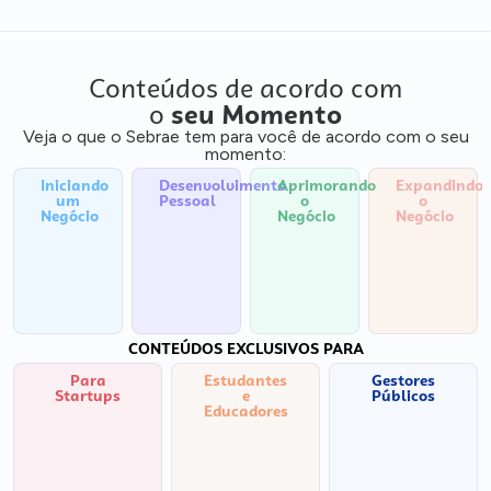
Conteúdos de acordo com
o
seu Momento
Veja o que o Sebrae tem para você de acordo com o seu
momento:
Iniciando
Desenvolvimento
Aprimorando
Expandindo
um
Pessoal
o
o
Negócio
Negócio
Negócio
CONTEÚDOS EXCLUSIVOS PARA
Para
Estudantes
Gestores
Startups
e
Públicos
Educadores