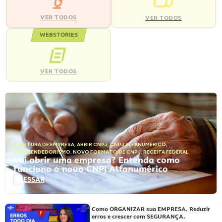
VER TODOS
VER TODOS
WEBSTORIES
VER TODOS
ABERTURA DE EMPRESA
,
ABRIR CNPJ
,
CNPJ ALFANUMÉRICO
,
EMPREENDEDORISMO
,
NOVO FORMATO DE CNPJ
,
RECEITA FEDERAL
Vai abrir uma empresa? Entenda como
funciona o novo CNPJ Alfanumérico
ACESSAR
Como ORGANIZAR sua EMPRESA. Reduzir
erros e crescer com SEGURANÇA.