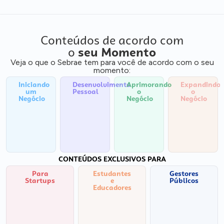
Conteúdos de acordo com
o
seu Momento
Veja o que o Sebrae tem para você de acordo com o seu
momento:
Iniciando
Desenvolvimento
Aprimorando
Expandindo
um
Pessoal
o
o
Negócio
Negócio
Negócio
CONTEÚDOS EXCLUSIVOS PARA
Para
Estudantes
Gestores
Startups
e
Públicos
Educadores