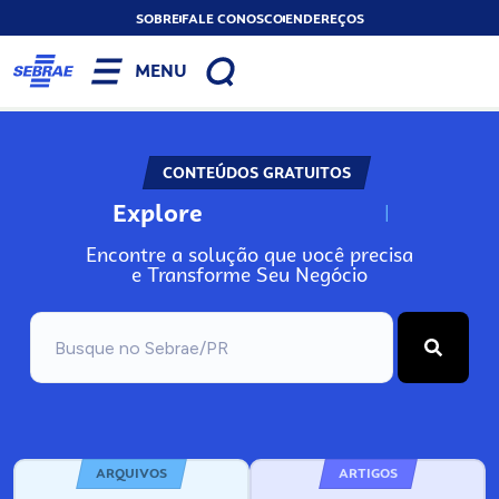
SOBRE
FALE CONOSCO
ENDEREÇOS
MENU
CONTEÚDOS GRATUITOS
Explore
N
o
s
s
o
s
A
Encontre a solução que você precisa
e Transforme Seu Negócio
ARQUIVOS
ARTIGOS