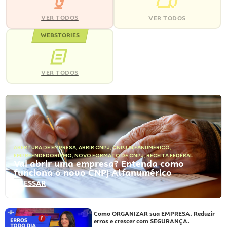
VER TODOS
VER TODOS
WEBSTORIES
VER TODOS
ABERTURA DE EMPRESA
,
ABRIR CNPJ
,
CNPJ ALFANUMÉRICO
,
EMPREENDEDORISMO
,
NOVO FORMATO DE CNPJ
,
RECEITA FEDERAL
Vai abrir uma empresa? Entenda como
funciona o novo CNPJ Alfanumérico
ACESSAR
Como ORGANIZAR sua EMPRESA. Reduzir
erros e crescer com SEGURANÇA.