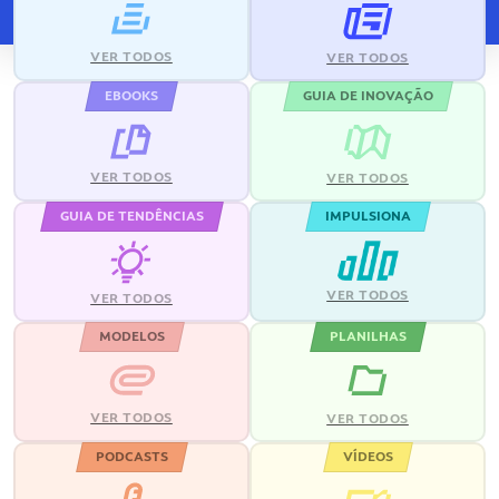
VER TODOS
VER TODOS
EBOOKS
GUIA DE INOVAÇÃO
VER TODOS
VER TODOS
GUIA DE TENDÊNCIAS
IMPULSIONA
VER TODOS
VER TODOS
MODELOS
PLANILHAS
VER TODOS
VER TODOS
PODCASTS
VÍDEOS