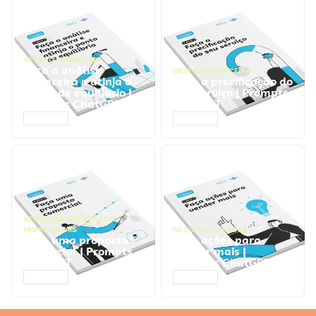
GESTÃO FINANCEIRA
Faça a análise
GESTÃO FINANCEIRA
financeira e atinja o
Faça a precificação do
ponto de equilíbrio |
seu serviço | Prompts
Prompts ChatGPT
ChatGPT
ACESSAR
ACESSAR
NEGÓCIOS
,
PROCESSOS
EMPRESARIAIS
NEGÓCIOS
,
VENDAS
Faça uma proposta
Faça ações para
comercial | Prompts
vender mais |
ChatGPT
Prompts ChatGPT
ACESSAR
ACESSAR