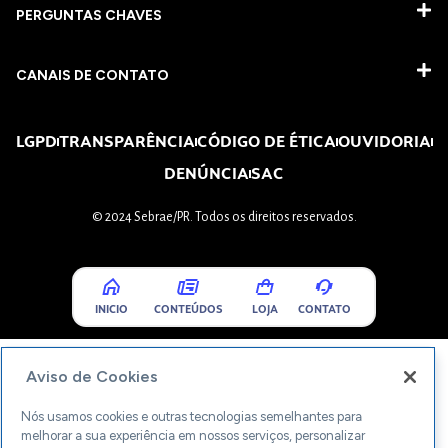
PERGUNTAS CHAVES​
CANAIS DE CONTATO
LGPD
TRANSPARÊNCIA
CÓDIGO DE ÉTICA
OUVIDORIA
DENÚNCIA
SAC
© 2024 Sebrae/PR. Todos os direitos reservados.
INICIO
CONTEÚDOS
LOJA
CONTATO
Aviso de Cookies
Nós usamos cookies e outras tecnologias semelhantes para
melhorar a sua experiência em nossos serviços, personalizar