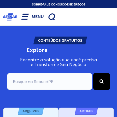
SOBRE
FALE CONOSCO
ENDEREÇOS
MENU
CONTEÚDOS GRATUITOS
Explore
N
o
s
s
o
s
A
Encontre a solução que você precisa
e Transforme Seu Negócio
ARQUIVOS
ARTIGOS