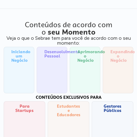
Conteúdos de acordo com
o
seu Momento
Veja o que o Sebrae tem para você de acordo com o seu
momento:
Iniciando
Desenvolvimento
Aprimorando
Expandindo
um
Pessoal
o
o
Negócio
Negócio
Negócio
CONTEÚDOS EXCLUSIVOS PARA
Para
Estudantes
Gestores
Startups
e
Públicos
Educadores