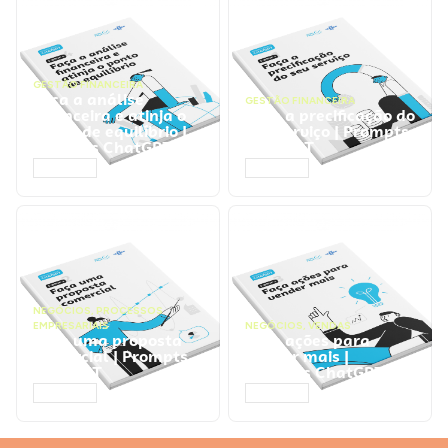
GESTÃO FINANCEIRA
Faça a análise
GESTÃO FINANCEIRA
financeira e atinja o
Faça a precificação do
ponto de equilíbrio |
seu serviço | Prompts
Prompts ChatGPT
ChatGPT
ACESSAR
ACESSAR
NEGÓCIOS
,
PROCESSOS
EMPRESARIAIS
NEGÓCIOS
,
VENDAS
Faça uma proposta
Faça ações para
comercial | Prompts
vender mais |
ChatGPT
Prompts ChatGPT
ACESSAR
ACESSAR