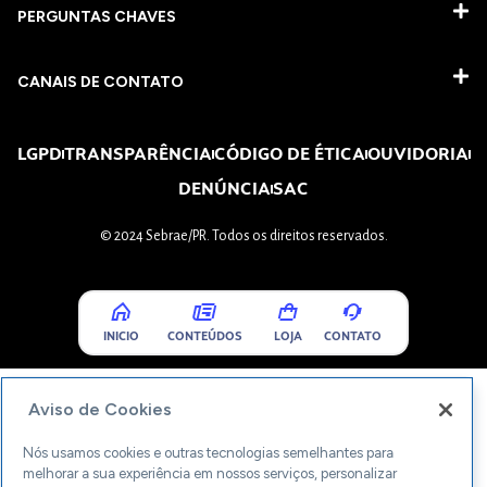
PERGUNTAS CHAVES​
CANAIS DE CONTATO
LGPD
TRANSPARÊNCIA
CÓDIGO DE ÉTICA
OUVIDORIA
DENÚNCIA
SAC
© 2024 Sebrae/PR. Todos os direitos reservados.
INICIO
CONTEÚDOS
LOJA
CONTATO
Aviso de Cookies
Nós usamos cookies e outras tecnologias semelhantes para
melhorar a sua experiência em nossos serviços, personalizar