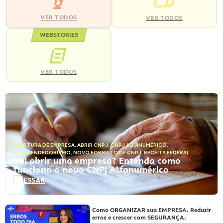
VER TODOS
VER TODOS
WEBSTORIES
VER TODOS
ABERTURA DE EMPRESA
,
ABRIR CNPJ
,
CNPJ ALFANUMÉRICO
,
EMPREENDEDORISMO
,
NOVO FORMATO DE CNPJ
,
RECEITA FEDERAL
Vai abrir uma empresa? Entenda como
funciona o novo CNPJ Alfanumérico
ACESSAR
Como ORGANIZAR sua EMPRESA. Reduzir
erros e crescer com SEGURANÇA.