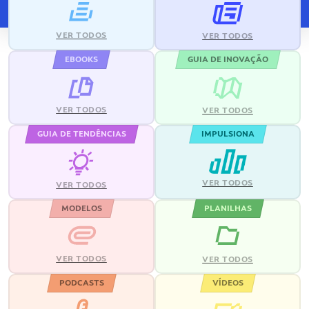
VER TODOS
VER TODOS
EBOOKS
GUIA DE INOVAÇÃO
VER TODOS
VER TODOS
GUIA DE TENDÊNCIAS
IMPULSIONA
VER TODOS
VER TODOS
MODELOS
PLANILHAS
VER TODOS
VER TODOS
PODCASTS
VÍDEOS