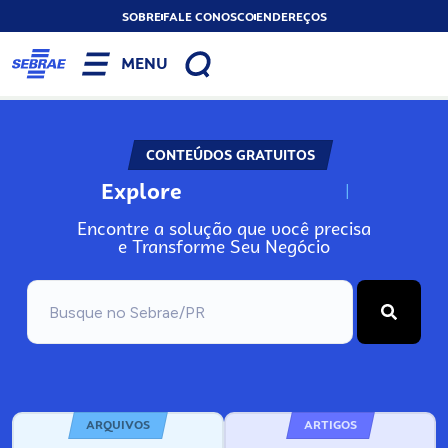
SOBRE
FALE CONOSCO
ENDEREÇOS
MENU
CONTEÚDOS GRATUITOS
Explore
N
o
s
s
o
s
A
Encontre a solução que você precisa
e Transforme Seu Negócio
ARQUIVOS
ARTIGOS