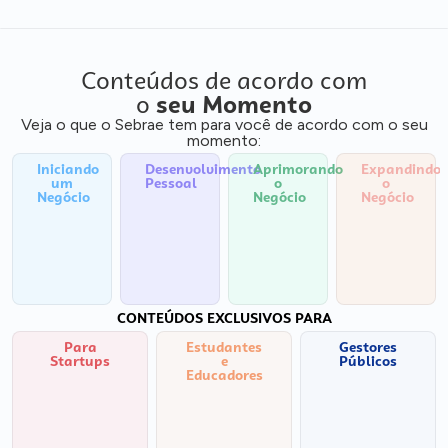
Conteúdos de acordo com
o
seu Momento
Veja o que o Sebrae tem para você de acordo com o seu
momento:
Iniciando
Desenvolvimento
Aprimorando
Expandindo
um
Pessoal
o
o
Negócio
Negócio
Negócio
CONTEÚDOS EXCLUSIVOS PARA
Para
Estudantes
Gestores
Startups
e
Públicos
Educadores