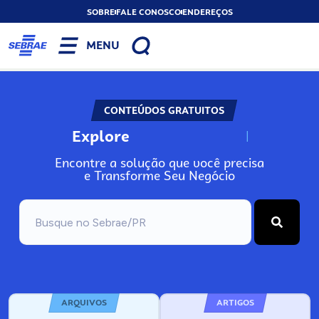
SOBRE
FALE CONOSCO
ENDEREÇOS
MENU
CONTEÚDOS GRATUITOS
Explore
N
o
s
s
o
s
A
Encontre a solução que você precisa
e Transforme Seu Negócio
ARQUIVOS
ARTIGOS