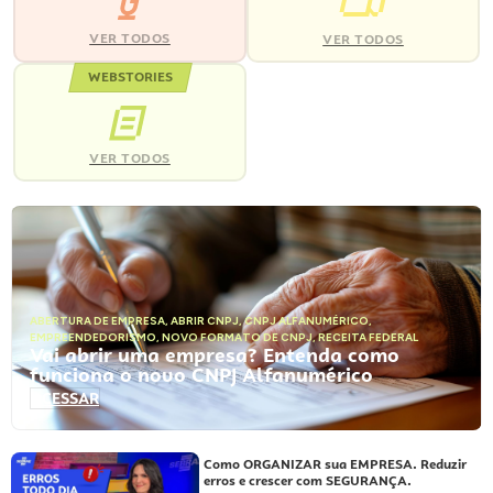
VER TODOS
VER TODOS
WEBSTORIES
VER TODOS
ABERTURA DE EMPRESA
,
ABRIR CNPJ
,
CNPJ ALFANUMÉRICO
,
EMPREENDEDORISMO
,
NOVO FORMATO DE CNPJ
,
RECEITA FEDERAL
Vai abrir uma empresa? Entenda como
funciona o novo CNPJ Alfanumérico
ACESSAR
Como ORGANIZAR sua EMPRESA. Reduzir
erros e crescer com SEGURANÇA.