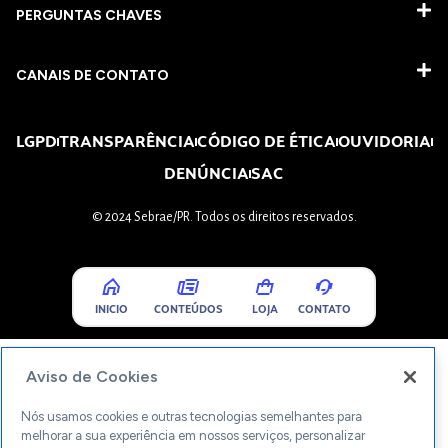
PERGUNTAS CHAVES​
CANAIS DE CONTATO
LGPD
TRANSPARÊNCIA
CÓDIGO DE ÉTICA
OUVIDORIA
DENÚNCIA
SAC
© 2024 Sebrae/PR. Todos os direitos reservados.
INICIO
CONTEÚDOS
LOJA
CONTATO
Aviso de Cookies
Nós usamos cookies e outras tecnologias semelhantes para
melhorar a sua experiência em nossos serviços, personalizar