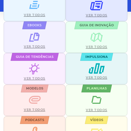
VER TODOS
VER TODOS
EBOOKS
GUIA DE INOVAÇÃO
VER TODOS
VER TODOS
GUIA DE TENDÊNCIAS
IMPULSIONA
VER TODOS
VER TODOS
MODELOS
PLANILHAS
VER TODOS
VER TODOS
PODCASTS
VÍDEOS