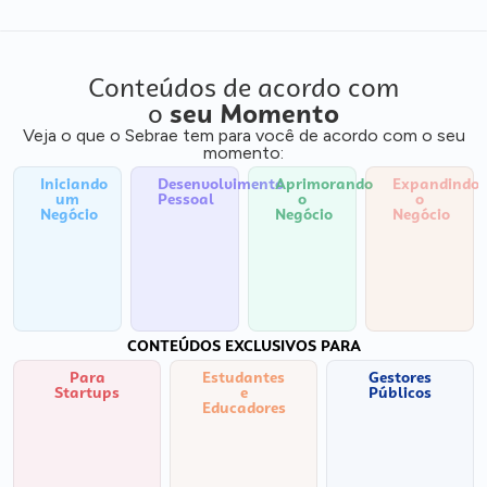
Conteúdos de acordo com
o
seu Momento
Veja o que o Sebrae tem para você de acordo com o seu
momento:
Iniciando
Desenvolvimento
Aprimorando
Expandindo
um
Pessoal
o
o
Negócio
Negócio
Negócio
CONTEÚDOS EXCLUSIVOS PARA
Para
Estudantes
Gestores
Startups
e
Públicos
Educadores