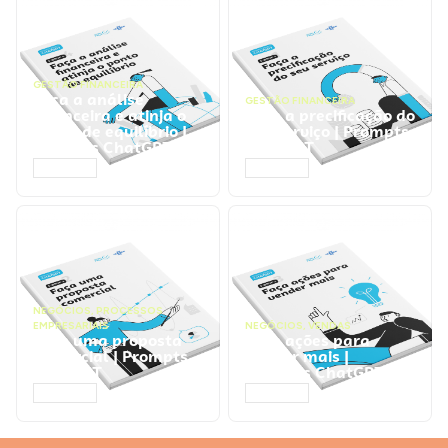
GESTÃO FINANCEIRA
Faça a análise
GESTÃO FINANCEIRA
financeira e atinja o
Faça a precificação do
ponto de equilíbrio |
seu serviço | Prompts
Prompts ChatGPT
ChatGPT
ACESSAR
ACESSAR
NEGÓCIOS
,
PROCESSOS
EMPRESARIAIS
NEGÓCIOS
,
VENDAS
Faça uma proposta
Faça ações para
comercial | Prompts
vender mais |
ChatGPT
Prompts ChatGPT
ACESSAR
ACESSAR