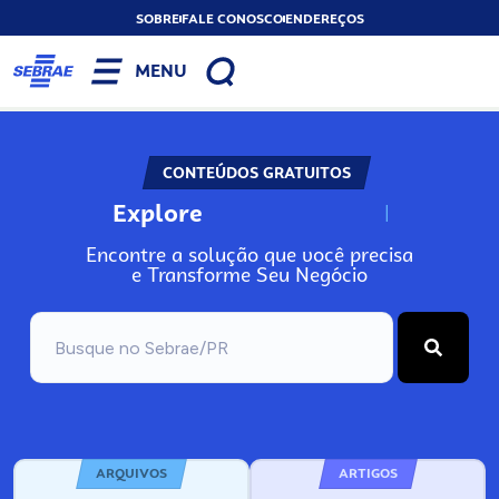
SOBRE
FALE CONOSCO
ENDEREÇOS
MENU
CONTEÚDOS GRATUITOS
Explore
N
o
s
s
o
s
A
Encontre a solução que você precisa
e Transforme Seu Negócio
ARQUIVOS
ARTIGOS