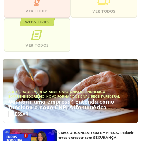
VER TODOS
VER TODOS
WEBSTORIES
VER TODOS
ABERTURA DE EMPRESA
,
ABRIR CNPJ
,
CNPJ ALFANUMÉRICO
,
EMPREENDEDORISMO
,
NOVO FORMATO DE CNPJ
,
RECEITA FEDERAL
Vai abrir uma empresa? Entenda como
funciona o novo CNPJ Alfanumérico
ACESSAR
Como ORGANIZAR sua EMPRESA. Reduzir
erros e crescer com SEGURANÇA.