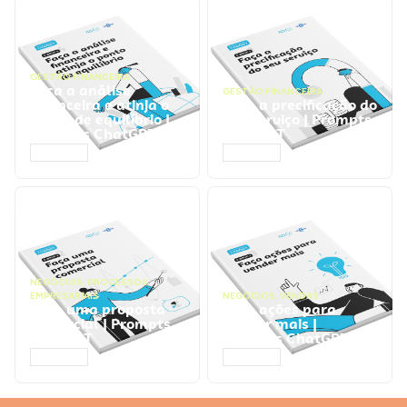
GESTÃO FINANCEIRA
Faça a análise
GESTÃO FINANCEIRA
financeira e atinja o
Faça a precificação do
ponto de equilíbrio |
seu serviço | Prompts
Prompts ChatGPT
ChatGPT
ACESSAR
ACESSAR
NEGÓCIOS
,
PROCESSOS
EMPRESARIAIS
NEGÓCIOS
,
VENDAS
Faça uma proposta
Faça ações para
comercial | Prompts
vender mais |
ChatGPT
Prompts ChatGPT
ACESSAR
ACESSAR