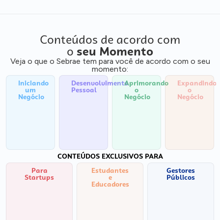
Conteúdos de acordo com
o
seu Momento
Veja o que o Sebrae tem para você de acordo com o seu
momento:
Iniciando
Desenvolvimento
Aprimorando
Expandindo
um
Pessoal
o
o
Negócio
Negócio
Negócio
CONTEÚDOS EXCLUSIVOS PARA
Para
Estudantes
Gestores
Startups
e
Públicos
Educadores