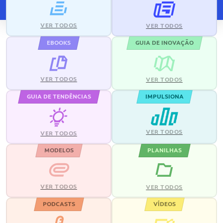
VER TODOS
VER TODOS
EBOOKS
GUIA DE INOVAÇÃO
VER TODOS
VER TODOS
GUIA DE TENDÊNCIAS
IMPULSIONA
VER TODOS
VER TODOS
MODELOS
PLANILHAS
VER TODOS
VER TODOS
PODCASTS
VÍDEOS