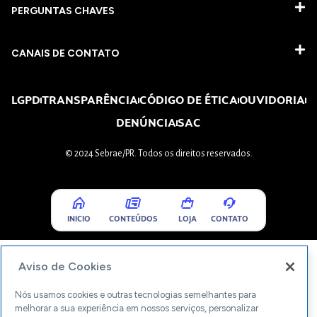
PERGUNTAS CHAVES​
CANAIS DE CONTATO
LGPD
TRANSPARÊNCIA
CÓDIGO DE ÉTICA
OUVIDORIA
DENÚNCIA
SAC
© 2024 Sebrae/PR. Todos os direitos reservados.
INICIO
CONTEÚDOS
LOJA
CONTATO
Aviso de Cookies
Nós usamos cookies e outras tecnologias semelhantes para
melhorar a sua experiência em nossos serviços, personalizar