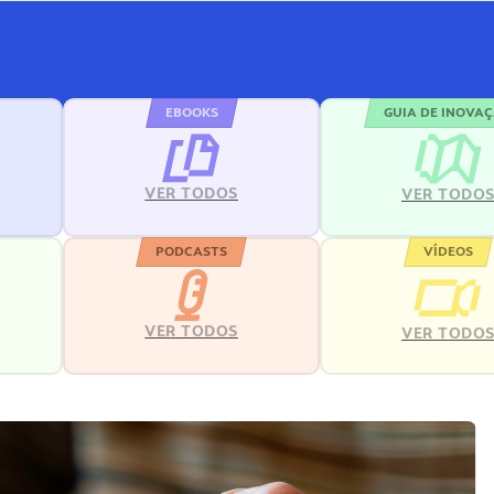
EBOOKS
GUIA DE INOVA
VER TODOS
VER TODO
PODCASTS
VÍDEOS
VER TODOS
VER TODO