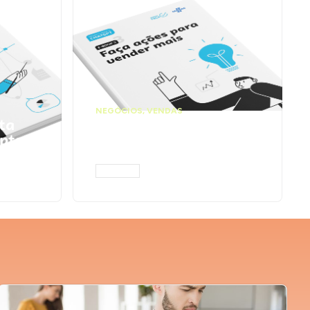
NEGÓCIOS
,
VENDAS
ta
Faça ações para
pts
vender mais |
Prompts ChatGPT
ACESSAR