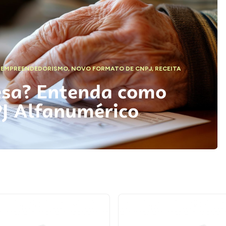
,
EMPREENDEDORISMO
,
NOVO FORMATO DE CNPJ
,
RECEITA
esa? Entenda como
PJ Alfanumérico