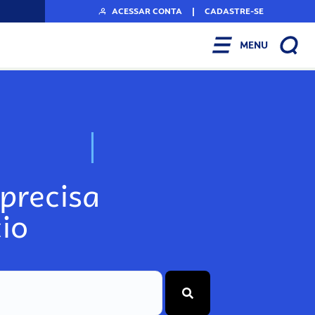
ACESSAR CONTA
|
CADASTRE-SE
MENU
N
o
s
s
o
s
A
r
precisa
io