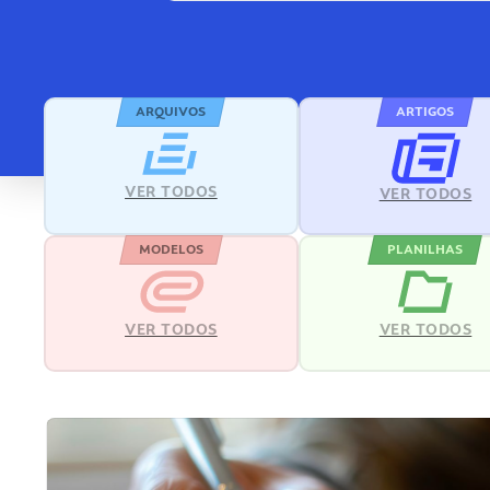
ARQUIVOS
ARTIGOS
VER TODOS
VER TODOS
MODELOS
PLANILHAS
VER TODOS
VER TODOS