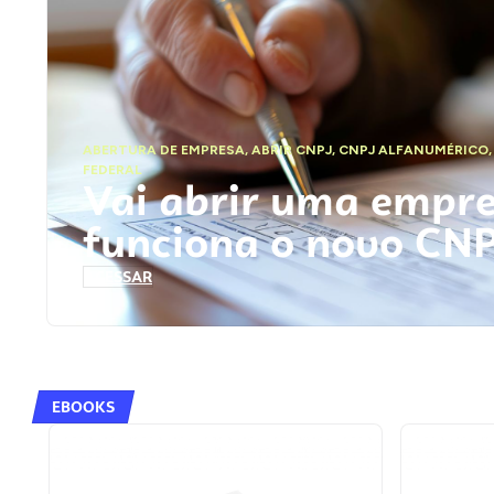
ABERTURA DE EMPRESA
,
ABRIR CNPJ
,
CNPJ ALFANUMÉRICO
FEDERAL
Vai abrir uma empr
funciona o novo CN
ACESSAR
EBOOKS