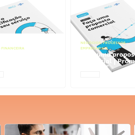
NEGÓCIOS
,
PROCESSOS
 FINANCEIRA
EMPRESARIAIS
 a precificação do
Faça uma propos
serviço | Prompts
comercial | Prom
tGPT
ChatGPT
AR
ACESSAR