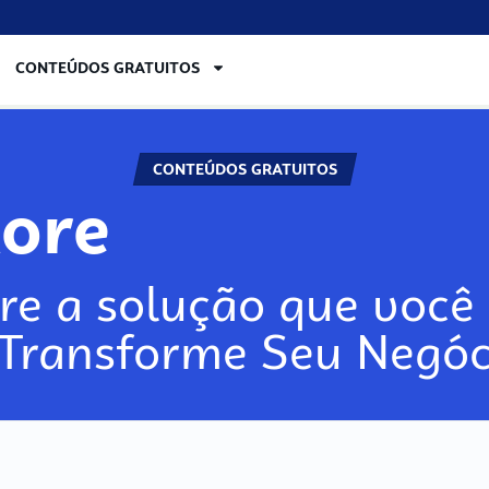
CONTEÚDOS GRATUITOS
CONTEÚDOS GRATUITOS
lore
re a solução que você 
 Transforme Seu Negóc