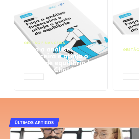
GESTÃO FINANCEIRA
Faça a análise
GESTÃO
financeira e atinja o
Faça
ponto de equilíbrio |
seu 
Prompts ChatGPT
Cha
ACESSAR
ACESS
ÚLTIMOS ARTIGOS