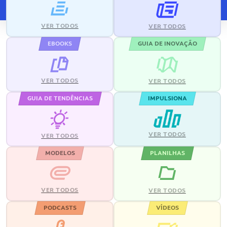
VER TODOS
VER TODOS
EBOOKS
GUIA DE INOVAÇÃO
VER TODOS
VER TODOS
GUIA DE TENDÊNCIAS
IMPULSIONA
VER TODOS
VER TODOS
MODELOS
PLANILHAS
VER TODOS
VER TODOS
PODCASTS
VÍDEOS