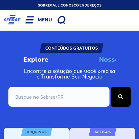
SOBRE
FALE CONOSCO
ENDEREÇOS
MENU
CONTEÚDOS GRATUITOS
Explore
N
o
s
s
o
s
A
Encontre a solução que você precisa
e Transforme Seu Negócio
ARQUIVOS
ARTIGOS