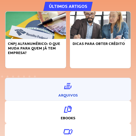
ÚLTIMOS ARTIGOS
E
DICAS PARA OBTER CRÉDITO
FAÇA A DIFERENÇA: SEJA
SUSTENTÁVEL, SEJA
INOVADOR
ARQUIVOS
EBOOKS