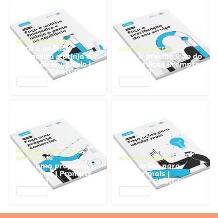
GESTÃO FINANCEIRA
Faça a análise
GESTÃO FINANCEIRA
financeira e atinja o
Faça a precificação do
ponto de equilíbrio |
seu serviço | Prompts
Prompts ChatGPT
ChatGPT
ACESSAR
ACESSAR
NEGÓCIOS
,
PROCESSOS
EMPRESARIAIS
NEGÓCIOS
,
VENDAS
Faça uma proposta
Faça ações para
comercial | Prompts
vender mais |
ChatGPT
Prompts ChatGPT
ACESSAR
ACESSAR