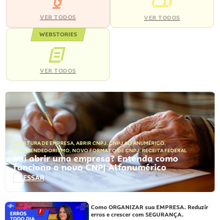
VER TODOS
VER TODOS
WEBSTORIES
VER TODOS
ABERTURA DE EMPRESA
,
ABRIR CNPJ
,
CNPJ ALFANUMÉRICO
,
EMPREENDEDORISMO
,
NOVO FORMATO DE CNPJ
,
RECEITA FEDERAL
Vai abrir uma empresa? Entenda como
funciona o novo CNPJ Alfanumérico
ACESSAR
Como ORGANIZAR sua EMPRESA. Reduzir
erros e crescer com SEGURANÇA.