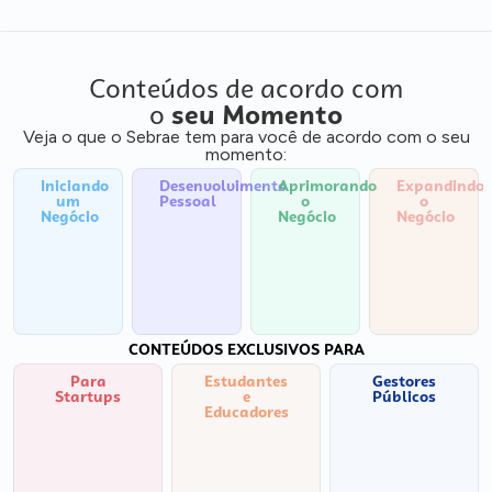
Conteúdos de acordo com
o
seu Momento
Veja o que o Sebrae tem para você de acordo com o seu
momento:
Iniciando
Desenvolvimento
Aprimorando
Expandindo
um
Pessoal
o
o
Negócio
Negócio
Negócio
CONTEÚDOS EXCLUSIVOS PARA
Para
Estudantes
Gestores
Startups
e
Públicos
Educadores