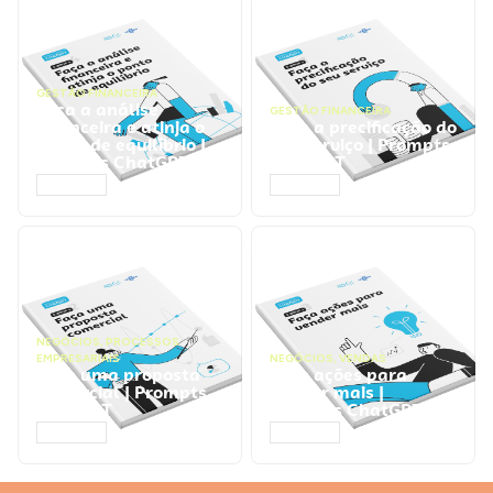
GESTÃO FINANCEIRA
Faça a análise
GESTÃO FINANCEIRA
financeira e atinja o
Faça a precificação do
ponto de equilíbrio |
seu serviço | Prompts
Prompts ChatGPT
ChatGPT
ACESSAR
ACESSAR
NEGÓCIOS
,
PROCESSOS
EMPRESARIAIS
NEGÓCIOS
,
VENDAS
Faça uma proposta
Faça ações para
comercial | Prompts
vender mais |
ChatGPT
Prompts ChatGPT
ACESSAR
ACESSAR