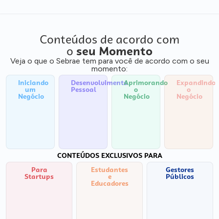
Conteúdos de acordo com
o
seu Momento
Veja o que o Sebrae tem para você de acordo com o seu
momento:
Iniciando
Desenvolvimento
Aprimorando
Expandindo
um
Pessoal
o
o
Negócio
Negócio
Negócio
CONTEÚDOS EXCLUSIVOS PARA
Para
Estudantes
Gestores
Startups
e
Públicos
Educadores