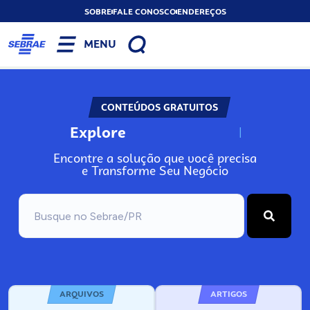
SOBRE
FALE CONOSCO
ENDEREÇOS
MENU
CONTEÚDOS GRATUITOS
Explore
N
o
s
s
o
s
A
Encontre a solução que você precisa
e Transforme Seu Negócio
ARQUIVOS
ARTIGOS