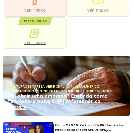
VER TODOS
VER TODOS
WEBSTORIES
VER TODOS
ABERTURA DE EMPRESA
,
ABRIR CNPJ
,
CNPJ ALFANUMÉRICO
,
EMPREENDEDORISMO
,
NOVO FORMATO DE CNPJ
,
RECEITA FEDERAL
Vai abrir uma empresa? Entenda como
funciona o novo CNPJ Alfanumérico
ACESSAR
Como ORGANIZAR sua EMPRESA. Reduzir
erros e crescer com SEGURANÇA.