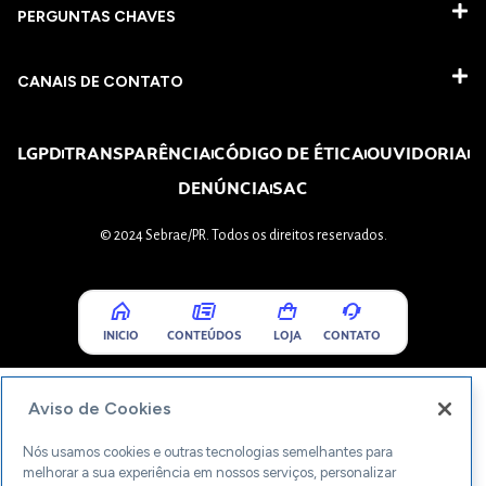
PERGUNTAS CHAVES​
CANAIS DE CONTATO
LGPD
TRANSPARÊNCIA
CÓDIGO DE ÉTICA
OUVIDORIA
DENÚNCIA
SAC
© 2024 Sebrae/PR. Todos os direitos reservados.
INICIO
CONTEÚDOS
LOJA
CONTATO
Aviso de Cookies
Nós usamos cookies e outras tecnologias semelhantes para
melhorar a sua experiência em nossos serviços, personalizar