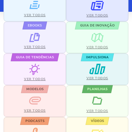
VER TODOS
VER TODOS
EBOOKS
GUIA DE INOVAÇÃO
VER TODOS
VER TODOS
GUIA DE TENDÊNCIAS
IMPULSIONA
VER TODOS
VER TODOS
MODELOS
PLANILHAS
VER TODOS
VER TODOS
PODCASTS
VÍDEOS