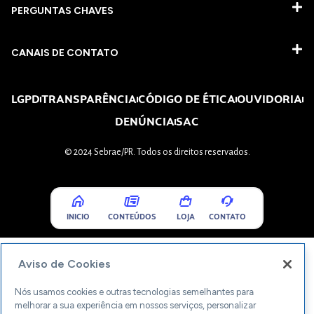
PERGUNTAS CHAVES​
CANAIS DE CONTATO
LGPD
TRANSPARÊNCIA
CÓDIGO DE ÉTICA
OUVIDORIA
DENÚNCIA
SAC
© 2024 Sebrae/PR. Todos os direitos reservados.
INICIO
CONTEÚDOS
LOJA
CONTATO
Aviso de Cookies
Nós usamos cookies e outras tecnologias semelhantes para
melhorar a sua experiência em nossos serviços, personalizar