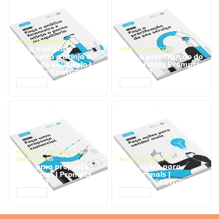
GESTÃO FINANCEIRA
Faça a análise
GESTÃO FINANCEIRA
financeira e atinja o
Faça a precificação do
ponto de equilíbrio |
seu serviço | Prompts
Prompts ChatGPT
ChatGPT
ACESSAR
ACESSAR
NEGÓCIOS
,
PROCESSOS
EMPRESARIAIS
NEGÓCIOS
,
VENDAS
Faça uma proposta
Faça ações para
comercial | Prompts
vender mais |
ChatGPT
Prompts ChatGPT
ACESSAR
ACESSAR