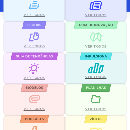
VER TODOS
VER TODOS
EBOOKS
GUIA DE INOVAÇÃO
VER TODOS
VER TODOS
GUIA DE TENDÊNCIAS
IMPULSIONA
VER TODOS
VER TODOS
MODELOS
PLANILHAS
VER TODOS
VER TODOS
PODCASTS
VÍDEOS