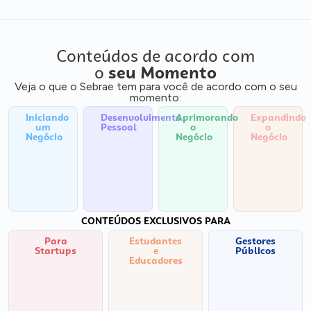
Conteúdos de acordo com
o
seu Momento
Veja o que o Sebrae tem para você de acordo com o seu
momento:
Iniciando
Desenvolvimento
Aprimorando
Expandindo
um
Pessoal
o
o
Negócio
Negócio
Negócio
CONTEÚDOS EXCLUSIVOS PARA
Para
Estudantes
Gestores
Startups
e
Públicos
Educadores