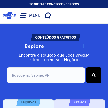
SOBRE
FALE CONOSCO
ENDEREÇOS
MENU
CONTEÚDOS GRATUITOS
Explore
N
o
s
s
o
s
A
Encontre a solução que você precisa
e Transforme Seu Negócio
ARQUIVOS
ARTIGOS