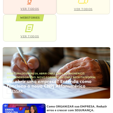
VER TODOS
VER TODOS
WEBSTORIES
VER TODOS
ABERTURA DE EMPRESA
,
ABRIR CNPJ
,
CNPJ ALFANUMÉRICO
,
EMPREENDEDORISMO
,
NOVO FORMATO DE CNPJ
,
RECEITA FEDERAL
Vai abrir uma empresa? Entenda como
funciona o novo CNPJ Alfanumérico
ACESSAR
Como ORGANIZAR sua EMPRESA. Reduzir
erros e crescer com SEGURANÇA.