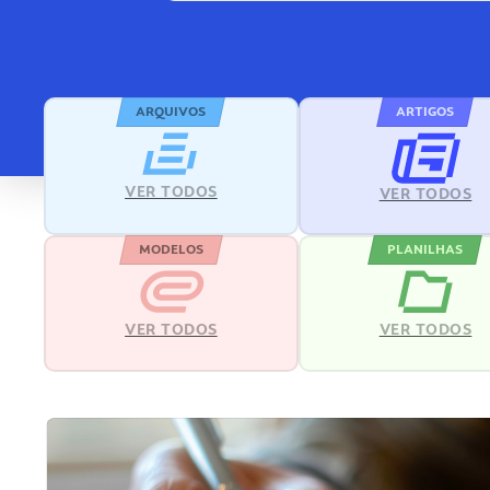
ARQUIVOS
ARTIGOS
VER TODOS
VER TODOS
MODELOS
PLANILHAS
VER TODOS
VER TODOS