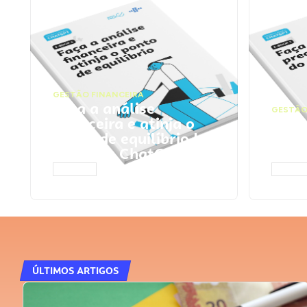
GESTÃO FINANCEIRA
Faça a análise
GESTÃO
financeira e atinja o
Faça
ponto de equilíbrio |
seu 
Prompts ChatGPT
Cha
ACESSAR
ACESS
ÚLTIMOS ARTIGOS