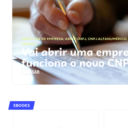
ABERTURA DE EMPRESA
,
ABRIR CNPJ
,
CNPJ ALFANUMÉRICO
FEDERAL
Vai abrir uma empr
funciona o novo CN
ACESSAR
EBOOKS