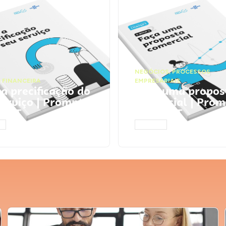
NEGÓCIOS
,
PROCESSOS
 FINANCEIRA
EMPRESARIAIS
 a precificação do
Faça uma propos
serviço | Prompts
comercial | Prom
tGPT
ChatGPT
AR
ACESSAR