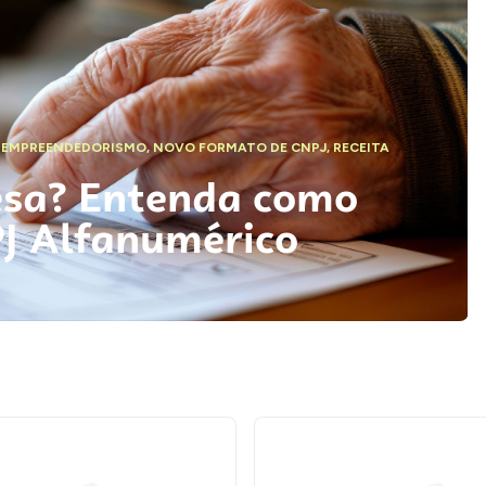
,
EMPREENDEDORISMO
,
NOVO FORMATO DE CNPJ
,
RECEITA
esa? Entenda como
PJ Alfanumérico