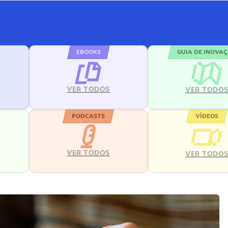
EBOOKS
GUIA DE INOVA
VER TODOS
VER TODO
PODCASTS
VÍDEOS
VER TODOS
VER TODO