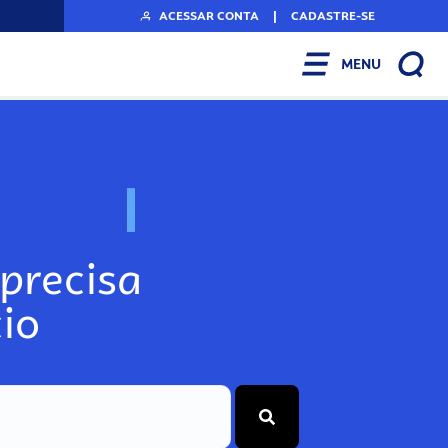
ACESSAR CONTA
|
CADASTRE-SE
MENU
N
o
s
s
o
s
A
r
precisa
io