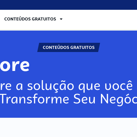
CONTEÚDOS GRATUITOS
CONTEÚDOS GRATUITOS
lore
re a solução que você 
 Transforme Seu Negóc