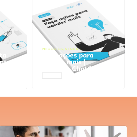
NEGÓCIOS
,
VENDAS
ta
Faça ações para
pts
vender mais |
Prompts ChatGPT
ACESSAR