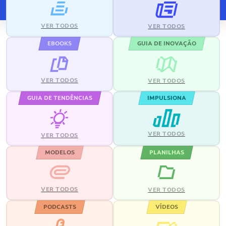
VER TODOS
VER TODOS
EBOOKS
GUIA DE INOVAÇÃO
VER TODOS
VER TODOS
GUIA DE TENDÊNCIAS
IMPULSIONA
VER TODOS
VER TODOS
MODELOS
PLANILHAS
VER TODOS
VER TODOS
PODCASTS
VÍDEOS