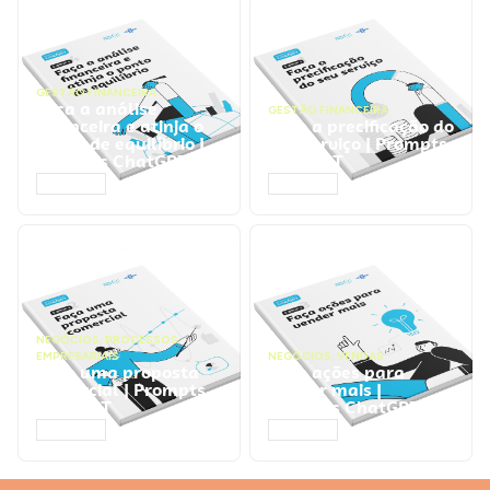
GESTÃO FINANCEIRA
Faça a análise
GESTÃO FINANCEIRA
financeira e atinja o
Faça a precificação do
ponto de equilíbrio |
seu serviço | Prompts
Prompts ChatGPT
ChatGPT
ACESSAR
ACESSAR
NEGÓCIOS
,
PROCESSOS
EMPRESARIAIS
NEGÓCIOS
,
VENDAS
Faça uma proposta
Faça ações para
comercial | Prompts
vender mais |
ChatGPT
Prompts ChatGPT
ACESSAR
ACESSAR