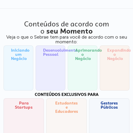
Conteúdos de acordo com
o
seu Momento
Veja o que o Sebrae tem para você de acordo com o seu
momento:
Iniciando
Desenvolvimento
Aprimorando
Expandindo
um
Pessoal
o
o
Negócio
Negócio
Negócio
CONTEÚDOS EXCLUSIVOS PARA
Para
Estudantes
Gestores
Startups
e
Públicos
Educadores