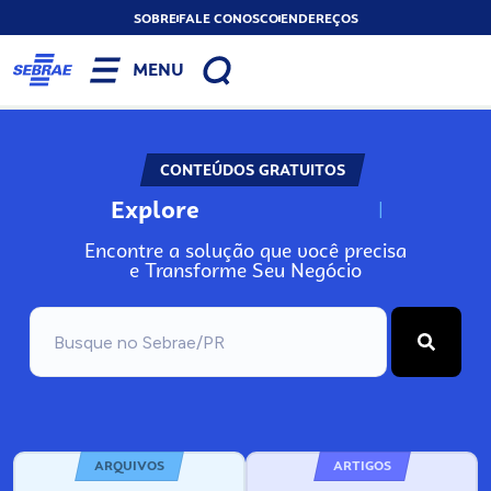
SOBRE
FALE CONOSCO
ENDEREÇOS
MENU
CONTEÚDOS GRATUITOS
Explore
N
o
s
s
o
s
A
Encontre a solução que você precisa
e Transforme Seu Negócio
ARQUIVOS
ARTIGOS