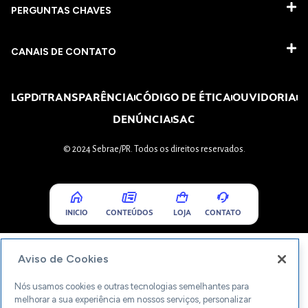
PERGUNTAS CHAVES​
CANAIS DE CONTATO
LGPD
TRANSPARÊNCIA
CÓDIGO DE ÉTICA
OUVIDORIA
DENÚNCIA
SAC
© 2024 Sebrae/PR. Todos os direitos reservados.
INICIO
CONTEÚDOS
LOJA
CONTATO
Aviso de Cookies
Nós usamos cookies e outras tecnologias semelhantes para
melhorar a sua experiência em nossos serviços, personalizar