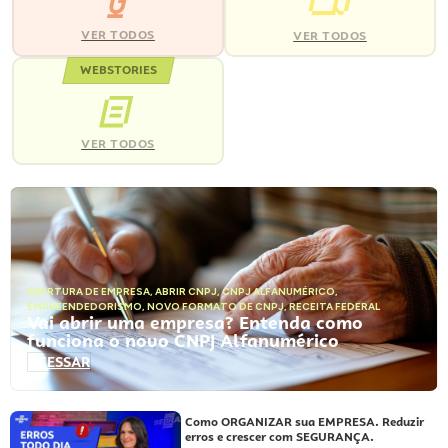
VER TODOS
VER TODOS
WEBSTORIES
VER TODOS
ABERTURA DE EMPRESA
,
ABRIR CNPJ
,
CNPJ ALFANUMÉRICO
,
EMPREENDEDORISMO
,
NOVO FORMATO DE CNPJ
,
RECEITA FEDERAL
Vai abrir uma empresa? Entenda como
funciona o novo CNPJ Alfanumérico
ACESSAR
Como ORGANIZAR sua EMPRESA. Reduzir
erros e crescer com SEGURANÇA.