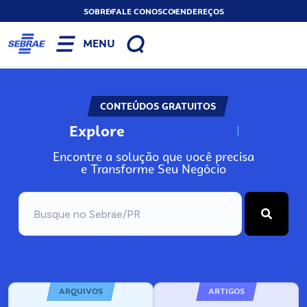
SOBRE
FALE CONOSCO
ENDEREÇOS
MENU
CONTEÚDOS GRATUITOS
Explore
N
o
s
s
o
s
A
Encontre a solução que você precisa
e Transforme Seu Negócio
ARQUIVOS
ARTIGOS