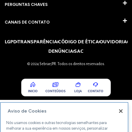
PERGUNTAS CHAVES​
CANAIS DE CONTATO
LGPD
TRANSPARÊNCIA
CÓDIGO DE ÉTICA
OUVIDORIA
DENÚNCIA
SAC
© 2024 Sebrae/PR. Todos os direitos reservados.
INICIO
CONTEÚDOS
LOJA
CONTATO
Aviso de Cookies
Nós usamos cookies e outras tecnologias semelhantes para
melhorar a sua experiência em nossos serviços, personalizar