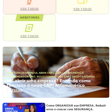
VER TODOS
VER TODOS
WEBSTORIES
VER TODOS
ABERTURA DE EMPRESA
,
ABRIR CNPJ
,
CNPJ ALFANUMÉRICO
,
EMPREENDEDORISMO
,
NOVO FORMATO DE CNPJ
,
RECEITA FEDERAL
Vai abrir uma empresa? Entenda como
funciona o novo CNPJ Alfanumérico
ACESSAR
Como ORGANIZAR sua EMPRESA. Reduzir
erros e crescer com SEGURANÇA.