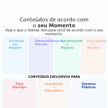
Conteúdos de acordo com
o
seu Momento
Veja o que o Sebrae tem para você de acordo com o seu
momento:
Iniciando
Desenvolvimento
Aprimorando
Expandindo
um
Pessoal
o
o
Negócio
Negócio
Negócio
CONTEÚDOS EXCLUSIVOS PARA
Para
Estudantes
Gestores
Startups
e
Públicos
Educadores