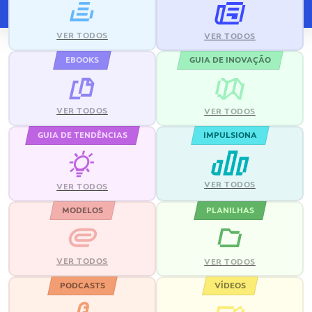
VER TODOS
VER TODOS
EBOOKS
GUIA DE INOVAÇÃO
VER TODOS
VER TODOS
GUIA DE TENDÊNCIAS
IMPULSIONA
VER TODOS
VER TODOS
MODELOS
PLANILHAS
VER TODOS
VER TODOS
PODCASTS
VÍDEOS