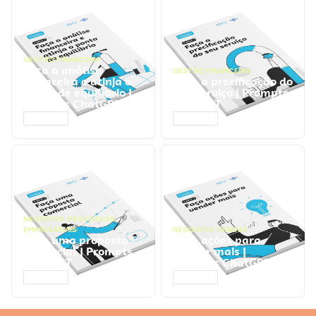
GESTÃO FINANCEIRA
Faça a análise
GESTÃO FINANCEIRA
financeira e atinja o
Faça a precificação do
ponto de equilíbrio |
seu serviço | Prompts
Prompts ChatGPT
ChatGPT
ACESSAR
ACESSAR
NEGÓCIOS
,
PROCESSOS
EMPRESARIAIS
NEGÓCIOS
,
VENDAS
Faça uma proposta
Faça ações para
comercial | Prompts
vender mais |
ChatGPT
Prompts ChatGPT
ACESSAR
ACESSAR