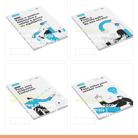
GESTÃO FINANCEIRA
Faça a análise
GESTÃO FINANCEIRA
financeira e atinja o
Faça a precificação do
ponto de equilíbrio |
seu serviço | Prompts
Prompts ChatGPT
ChatGPT
ACESSAR
ACESSAR
NEGÓCIOS
,
PROCESSOS
EMPRESARIAIS
NEGÓCIOS
,
VENDAS
Faça uma proposta
Faça ações para
comercial | Prompts
vender mais |
ChatGPT
Prompts ChatGPT
ACESSAR
ACESSAR