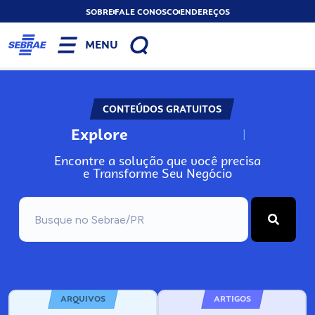
SOBRE
FALE CONOSCO
ENDEREÇOS
MENU
CONTEÚDOS GRATUITOS
Explore
N
o
s
s
o
s
A
Encontre a solução que você precisa
e Transforme Seu Negócio
ARQUIVOS
ARTIGOS