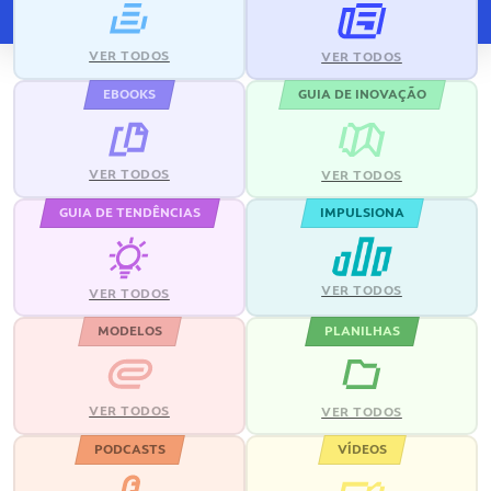
VER TODOS
VER TODOS
EBOOKS
GUIA DE INOVAÇÃO
VER TODOS
VER TODOS
GUIA DE TENDÊNCIAS
IMPULSIONA
VER TODOS
VER TODOS
MODELOS
PLANILHAS
VER TODOS
VER TODOS
PODCASTS
VÍDEOS