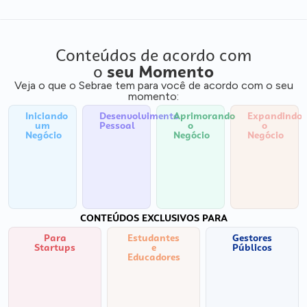
Conteúdos de acordo com
o
seu Momento
Veja o que o Sebrae tem para você de acordo com o seu
momento:
Iniciando
Desenvolvimento
Aprimorando
Expandindo
um
Pessoal
o
o
Negócio
Negócio
Negócio
CONTEÚDOS EXCLUSIVOS PARA
Para
Estudantes
Gestores
Startups
e
Públicos
Educadores