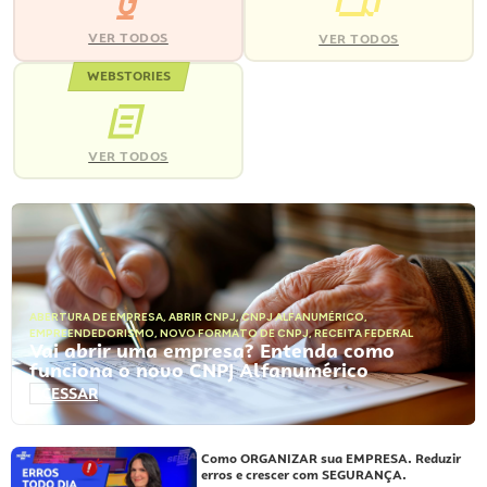
VER TODOS
VER TODOS
WEBSTORIES
VER TODOS
ABERTURA DE EMPRESA
,
ABRIR CNPJ
,
CNPJ ALFANUMÉRICO
,
EMPREENDEDORISMO
,
NOVO FORMATO DE CNPJ
,
RECEITA FEDERAL
Vai abrir uma empresa? Entenda como
funciona o novo CNPJ Alfanumérico
ACESSAR
Como ORGANIZAR sua EMPRESA. Reduzir
erros e crescer com SEGURANÇA.