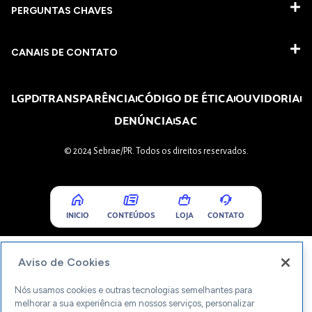
PERGUNTAS CHAVES​
CANAIS DE CONTATO
LGPD
TRANSPARÊNCIA
CÓDIGO DE ÉTICA
OUVIDORIA
DENÚNCIA
SAC
© 2024 Sebrae/PR. Todos os direitos reservados.
INICIO
CONTEÚDOS
LOJA
CONTATO
Aviso de Cookies
Nós usamos cookies e outras tecnologias semelhantes para
melhorar a sua experiência em nossos serviços, personalizar