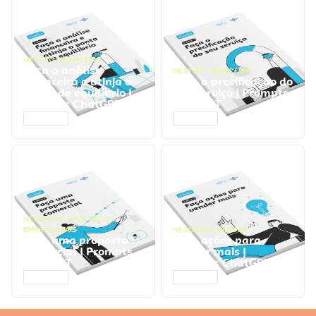
GESTÃO FINANCEIRA
Faça a análise
GESTÃO FINANCEIRA
financeira e atinja o
Faça a precificação do
ponto de equilíbrio |
seu serviço | Prompts
Prompts ChatGPT
ChatGPT
ACESSAR
ACESSAR
NEGÓCIOS
,
PROCESSOS
EMPRESARIAIS
NEGÓCIOS
,
VENDAS
Faça uma proposta
Faça ações para
comercial | Prompts
vender mais |
ChatGPT
Prompts ChatGPT
ACESSAR
ACESSAR