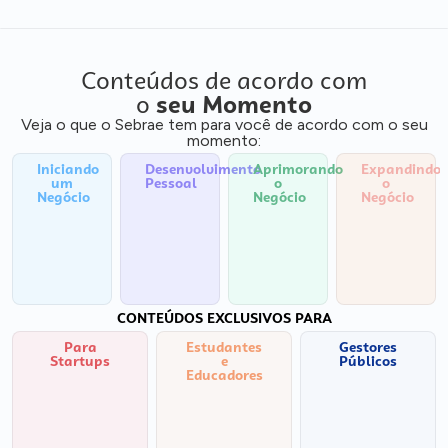
Conteúdos de acordo com
o
seu Momento
Veja o que o Sebrae tem para você de acordo com o seu
momento:
Iniciando
Desenvolvimento
Aprimorando
Expandindo
um
Pessoal
o
o
Negócio
Negócio
Negócio
CONTEÚDOS EXCLUSIVOS PARA
Para
Estudantes
Gestores
Startups
e
Públicos
Educadores