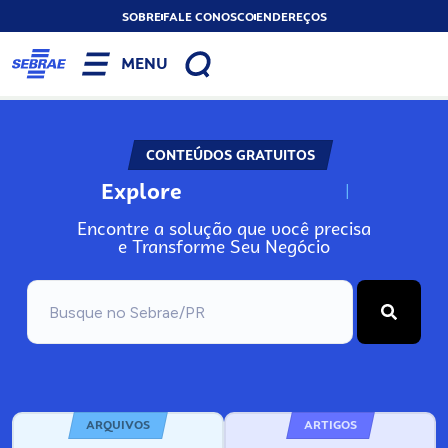
SOBRE
FALE CONOSCO
ENDEREÇOS
MENU
CONTEÚDOS GRATUITOS
Explore
N
o
s
s
o
s
A
Encontre a solução que você precisa
e Transforme Seu Negócio
ARQUIVOS
ARTIGOS