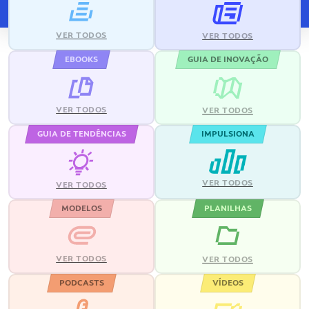
VER TODOS
VER TODOS
EBOOKS
GUIA DE INOVAÇÃO
VER TODOS
VER TODOS
GUIA DE TENDÊNCIAS
IMPULSIONA
VER TODOS
VER TODOS
MODELOS
PLANILHAS
VER TODOS
VER TODOS
PODCASTS
VÍDEOS