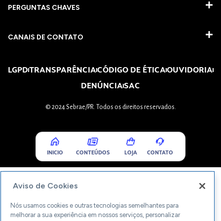
PERGUNTAS CHAVES​
CANAIS DE CONTATO
LGPD
TRANSPARÊNCIA
CÓDIGO DE ÉTICA
OUVIDORIA
DENÚNCIA
SAC
© 2024 Sebrae/PR. Todos os direitos reservados.
INICIO
CONTEÚDOS
LOJA
CONTATO
Aviso de Cookies
Nós usamos cookies e outras tecnologias semelhantes para
melhorar a sua experiência em nossos serviços, personalizar