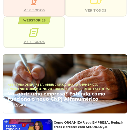
VER TODOS
VER TODOS
WEBSTORIES
VER TODOS
ABERTURA DE EMPRESA
,
ABRIR CNPJ
,
CNPJ ALFANUMÉRICO
,
EMPREENDEDORISMO
,
NOVO FORMATO DE CNPJ
,
RECEITA FEDERAL
Vai abrir uma empresa? Entenda como
funciona o novo CNPJ Alfanumérico
ACESSAR
Como ORGANIZAR sua EMPRESA. Reduzir
erros e crescer com SEGURANÇA.